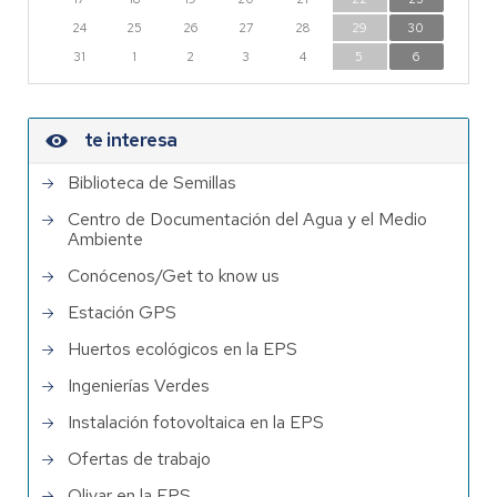
24
25
26
27
28
29
30
31
1
2
3
4
5
6
te interesa
Biblioteca de Semillas
Centro de Documentación del Agua y el Medio
Ambiente
Conócenos/Get to know us
Estación GPS
Huertos ecológicos en la EPS
Ingenierías Verdes
Instalación fotovoltaica en la EPS
Ofertas de trabajo
Olivar en la EPS