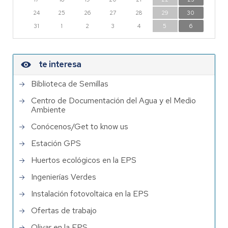
24
25
26
27
28
29
30
31
1
2
3
4
5
6
te interesa
Biblioteca de Semillas
Centro de Documentación del Agua y el Medio
Ambiente
Conócenos/Get to know us
Estación GPS
Huertos ecológicos en la EPS
Ingenierías Verdes
Instalación fotovoltaica en la EPS
Ofertas de trabajo
Olivar en la EPS