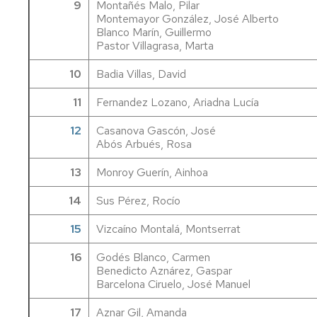
9
Montañés Malo, Pilar
Montemayor González, José Alberto
Blanco Marín, Guillermo
Pastor Villagrasa, Marta
10
Badia Villas, David
11
Fernandez Lozano, Ariadna Lucía
12
Casanova Gascón, José
Abós Arbués, Rosa
13
Monroy Guerín, Ainhoa
14
Sus Pérez, Rocío
15
Vizcaíno Montalá, Montserrat
16
Godés Blanco, Carmen
Benedicto Aznárez, Gaspar
Barcelona Ciruelo, José Manuel
17
Aznar Gil, Amanda