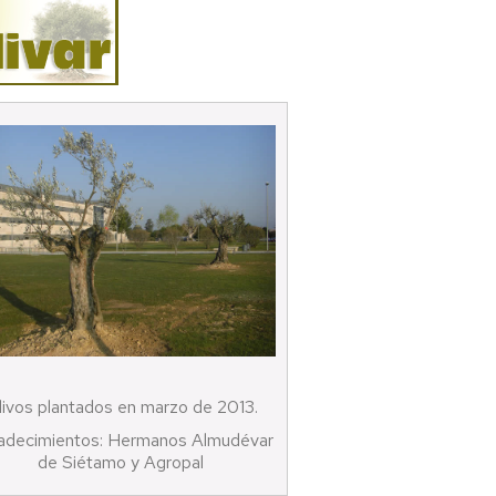
Más
información
livos plantados en marzo de 2013.
adecimientos: Hermanos Almudévar
de Siétamo y Agropal