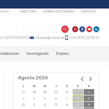
Secundario
French
DIRECTORIO
CORREO ELECTRÓNICO
CONTACTO
Buscar
 s/n 22071 HUESCA
infoeps@unizar.es
+34 974 23 93 01
nstalaciones
Investigación
Empleo
Líneas
Bolsa
de
de
investigación
trabajo
Agosto 2026
Paginación
PDI
EPS
Doctorandos
L
M
M
J
V
S
D
27
28
29
30
31
1
2
Grupos
de
3
4
5
6
7
8
9
Investigación
10
11
12
13
14
15
16
EPS