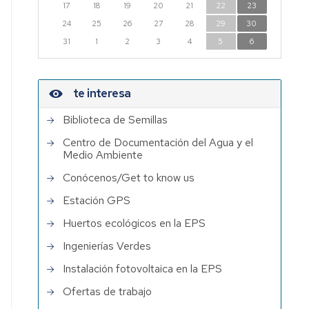
17
18
19
20
21
22
23
Institutos
24
25
26
27
28
29
30
de
31
1
2
3
4
5
6
Investigación
con
participación
te interesa
de
PDI
Biblioteca de Semillas
EPS
Centro de Documentación del Agua y el
Medio Ambiente
Conócenos/Get to know us
Estación GPS
Huertos ecológicos en la EPS
Ingenierías Verdes
Instalación fotovoltaica en la EPS
Ofertas de trabajo