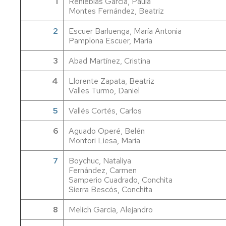
1
Renieblas García, Paula
Trabajos
Montes Fernández, Beatriz
Fin
de
2
Escuer Barluenga, María Antonia
Estudios
Pamplona Escuer, María
Homologación
3
Abad Martínez, Cristina
títulos
extranjeros
4
Llorente Zapata, Beatriz
Valles Turmo, Daniel
5
Vallés Cortés, Carlos
6
Aguado Operé, Belén
Montori Liesa, María
7
Boychuc, Nataliya
Fernández, Carmen
Samperio Cuadrado, Conchita
Sierra Bescós, Conchita
8
Melich García, Alejandro