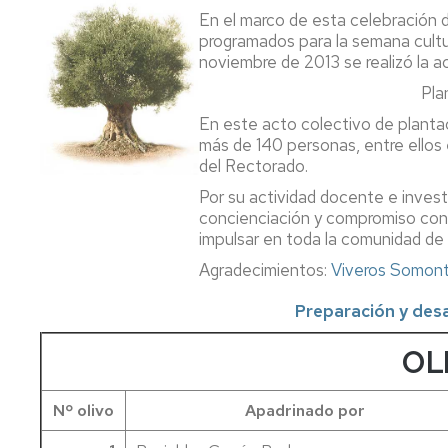
Normativa
Visitas
la
En el marco de esta celebración d
propia
y
EPS
programados para la semana cultur
prácticas
en
noviembre de 2013 se realizó la a
de
centros
Prevención
Pla
campo
y
seguridad
Proyección
En este acto colectivo de plantac
UZ
Proyectos
social
más de 140 personas, entre ellos
de
del Rectorado.
Innovación
Semana
Cultural
Por su actividad docente e inves
Estudiantes
San
concienciación y compromiso con
visitantes
Alberto
impulsar en toda la comunidad de 
Agradecimientos:
Viveros Somon
Prácticas
externas
Preparación y desa
Reconocimiento
OL
y
transferencia
de
Nº olivo
Apadrinado por
créditos