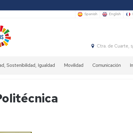
Spanish
English
Ctra. de Cuarte,
ad, Sostenibilidad, Igualdad
Movilidad
Comunicación
I
ad
Estudiantes
IN
Politécnica
nibilidad
Estudiantes
OUT
dad
Personal
universitario
(Staff)