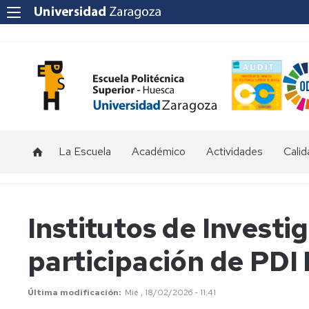
La Escuela
Académico
Actividades
Calid
Saludo
Titulaciones
Exposiciones
Calid
del
en
EPS
Director
la
Calendario
Institutos de Investi
EPS
y
Soste
Misión,
horarios
EPS
participación de PDI
visión
Foro
y
EPS-
Profesorado
Igual
valores
Empresa
y
EPS
tutorías
Última modificación
Mié , 18/02/2026 - 11:41
Historia
Huertos