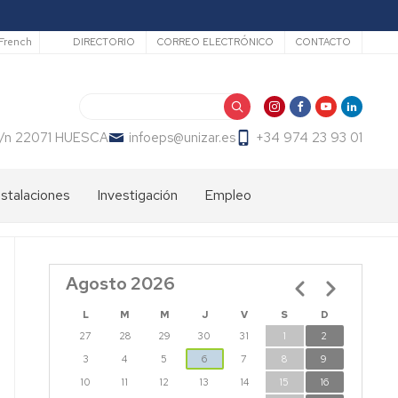
Secundario
French
DIRECTORIO
CORREO ELECTRÓNICO
CONTACTO
Buscar
 s/n 22071 HUESCA
infoeps@unizar.es
+34 974 23 93 01
nstalaciones
Investigación
Empleo
Líneas
Bolsa
de
de
investigación
trabajo
Agosto 2026
Paginación
PDI
EPS
Doctorandos
L
M
M
J
V
S
D
27
28
29
30
31
1
2
Grupos
de
3
4
5
6
7
8
9
Investigación
10
11
12
13
14
15
16
EPS