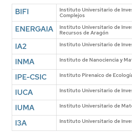
ecológicos
Programa
Instituto Universitario de In
BIFI
Organización
Equipo
de
Complejos
de
Orientación
Jornadas
Dirección
Universitaria
de
Situación
Instituto Universitario de Inve
ENERGAIA
Ciencia
geográfica
Recursos de Aragón
y
Órganos
Normas
Tecnología
de
de
Cómo
Instituto Universitario de In
IA2
representación
Permanencia
llegar
en
Jornada
la
de
Departamentos
Información
Instituto de Nanociencia y Ma
INMA
UZ
puertas
universitarios
EPS
abiertas
Instituto Pirenaico de Ecologí
IPE-CSIC
Normativa
Áreas
Conócenos
de
Miércoles
Técnica,
evaluación
a
de
La
Instituto Universitario de In
IUCA
en
las
Gestión
EPS
la
12
y
en
Instituto Universitario de Ma
IUMA
UZ
de
las
Administración
Premios
redes
y
Normativa
sociales
Instituto Universitario de Inv
I3A
Servicios
académica
Presentación
de