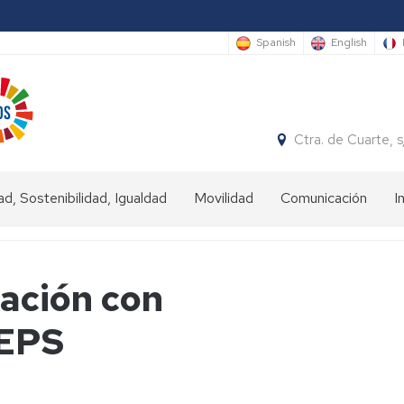
Spanish
English
Ctra. de Cuarte,
ad, Sostenibilidad, Igualdad
Movilidad
Comunicación
I
ad
Estudiantes
IN
gación con
nibilidad
Estudiantes
OUT
 EPS
dad
Personal
universitario
(Staff)