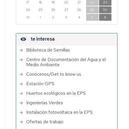
17
18
19
20
21
22
23
Institutos
24
25
26
27
28
29
30
de
31
1
2
3
4
5
6
Investigación
con
participación
te interesa
de
PDI
Biblioteca de Semillas
EPS
Centro de Documentación del Agua y el
Medio Ambiente
Conócenos/Get to know us
Estación GPS
Huertos ecológicos en la EPS
Ingenierías Verdes
Instalación fotovoltaica en la EPS
Ofertas de trabajo