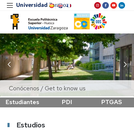
Sendero de especies ornamentales de la
Conócenos / Get to know us
EPS
Estudiantes
PDI
PTGAS
Estudios