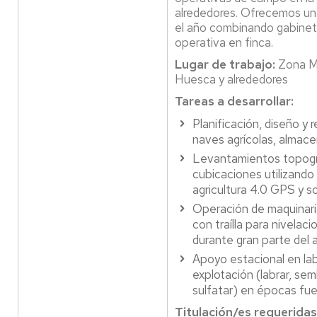
alrededores. Ofrecemos un
el año combinando gabinete
operativa en finca.
Lugar de trabajo:
Zona M
Huesca y alrededores
Tareas a desarrollar:
Planificación, diseño y 
naves agrícolas, almace
Levantamientos topogr
cubicaciones utilizand
agricultura 4.0 GPS y s
Operación de maquinaria
con traílla para nivelac
durante gran parte del 
Apoyo estacional en lab
explotación (labrar, se
sulfatar) en épocas fu
Titulación/es requeridas