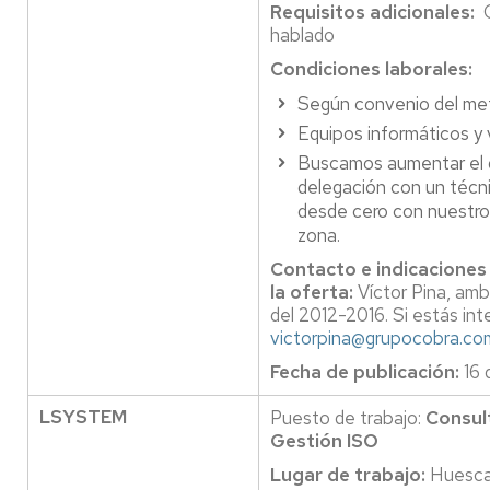
Requisitos adicionales:
hablado
Condiciones laborales:
Según convenio del me
Equipos informáticos y 
Buscamos aumentar el 
delegación con un técni
desde cero con nuestr
zona.
Contacto e indicaciones
la oferta:
Víctor Pina, am
del 2012-2016. Si estás in
victorpina@grupocobra.co
Fecha de publicación:
16 
LSYSTEM
Puesto de trabajo:
Consult
Gestión ISO
Lugar de trabajo:
Huesca 