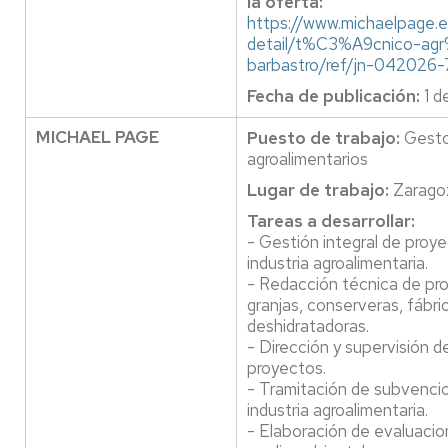
la oferta:
https://www.michaelpage.e
detail/t%C3%A9cnico-ag
barbastro/ref/jn-042026
Fecha de publicación:
1 d
MICHAEL PAGE
Puesto de trabajo:
Gesto
agroalimentarios
Lugar de trabajo:
Zarago
Tareas a desarrollar:
- Gestión integral de proy
industria agroalimentaria.
- Redacción técnica de pro
granjas, conserveras, fábri
deshidratadoras.
- Dirección y supervisión d
proyectos.
- Tramitación de subvenci
industria agroalimentaria.
- Elaboración de evaluaci