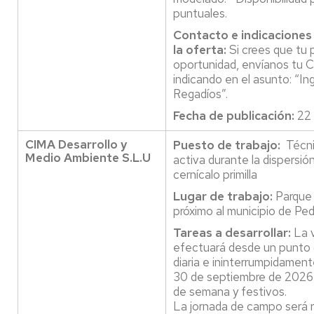
puntuales.
Contacto e indicaciones
la oferta:
Si crees que tu 
oportunidad, envíanos tu C
indicando en el asunto: “In
Regadíos”.
Fecha de publicación:
22 
CIMA Desarrollo y
Puesto de trabajo:
Técni
Medio Ambiente S.L.U
activa durante la dispersión
cernícalo primilla
Lugar de trabajo:
Parque 
próximo al municipio de Ped
Tareas a desarrollar:
La v
efectuará desde un punto
diaria e ininterrumpidament
30 de septiembre de 2026, 
de semana y festivos.
La jornada de campo será r