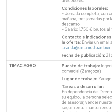
alrededores.
Condiciones laborales:
- Jornada completa, con ci
mañana, tres jornadas por l
descanso.
- Salario: 1.750 € brutos al
Contacto e indicaciones
la oferta:
Enviar un email 
laranda@cimamedioambien
Fecha de publicación:
21 
TIMAC AGRO
Puesto de trabajo:
Ingeni
comercial (Zaragoza)
Lugar de trabajo:
Zarago
Tareas a desarrollar:
En dependencia del Directo
su equipo, la persona sele
de asesorar, vender nuestr
seguimiento, manteniendo 