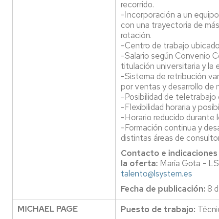
recorrido.
-Incorporación a un equipo
con una trayectoria de más
rotación.
-Centro de trabajo ubicado
-Salario según Convenio Co
titulación universitaria y l
-Sistema de retribución va
por ventas y desarrollo de 
-Posibilidad de teletrabajo
-Flexibilidad horaria y posib
-Horario reducido durante 
-Formación continua y desa
distintas áreas de consultor
Contacto e indicaciones
la oferta:
María Gota - 
talento@lsystem.es
Fecha de publicación:
8 d
MICHAEL PAGE
Puesto de trabajo:
Técni