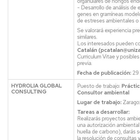
organulares de hongos end
- Desarrollo de análisis de 
genes en gramíneas modelo
de estreses ambientales o b
Se valorará experiencia prev
similares.
Los interesados pueden co
Catalán (pcatalan@uniza
Curriculum Vitae y posibles
previa.
Fecha de publicación:
29 
HYDROLIA GLOBAL
Puesto de trabajo:
Prácti
CONSULTING
Consultor ambiental
Lugar de trabajo:
Zarago
Tareas a desarrollar:
Realizarás proyectos ambie
una autorización ambiental
huella de carbono), darás 
la resolución de consultas y