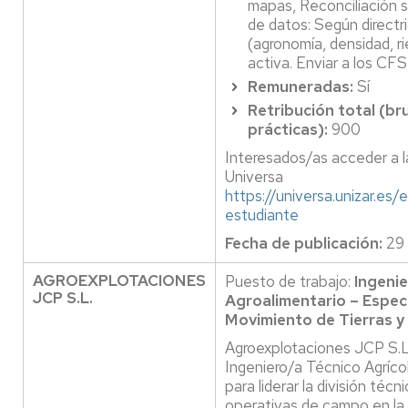
mapas, Reconciliación
de datos: Según direc
(agronomía, densidad, r
activa. Enviar a los CFS
Remuneradas:
Sí
Retribución total (br
prácticas):
900
Interesados/as acceder a l
Universa
https://universa.unizar.es
estudiante
Fecha de publicación:
29
AGROEXPLOTACIONES
Puesto de trabajo:
Ingeni
JCP S.L.
Agroalimentario – Especi
Movimiento de Tierras y
Agroexplotaciones JCP S.L
Ingeniero/a Técnico Agríco
para liderar la división téc
operativas de campo en la