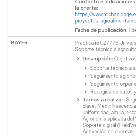
Contacto e indicaciones
la oferta:
https://www.michaelpage.e
proyectos-agroalimentari
Fecha de publicación:
1 d
BAYER
Práctica ref. 27776 Univer
Soporte técnico a agricu
Descripción:
Objetivos
Soporte técnico a 
Seguimiento agronó
Seguimiento experie
Recogida de datos 
Tareas a realizar:
Segu
clave, Medir: Nascencia,
uniformidad, altura, esta
Agronomía aplicada del
Soporte digital (FieldV
Activación de cuentas, 