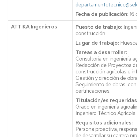
departamentotecnico@sele
Fecha de publicación:
16 
ATTIKA Ingenieros
Puesto de trabajo:
Ingen
construcción
Lugar de trabajo:
Huesc
Tareas a desarrollar:
Consultoría en ingeniería ag
Redacción de Proyectos de
construcción agrícolas e in
Gestión y dirección de obra
Seguimiento de obras, con
certificaciones.
Titulación/es requeridas
Grado en ingeniería agroalim
Ingeniero Técnico Agrícola 
Requisitos adicionales:
Persona proactiva, respon
de desarrollar su carrera pr