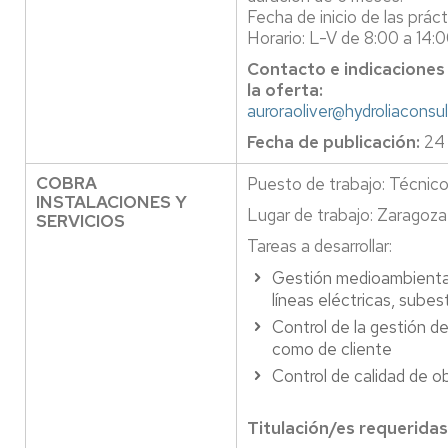
Fecha de inicio de las prác
Horario: L-V de 8:00 a 14:
Contacto e indicaciones
la oferta:
auroraoliver@hydroliaconsu
Fecha de publicación:
24 
COBRA
Puesto de trabajo: Técnic
INSTALACIONES Y
Lugar de trabajo: Zaragoza
SERVICIOS
Tareas a desarrollar:
Gestión medioambiental
líneas eléctricas, sube
Control de la gestión d
como de cliente
Control de calidad de o
Titulación/es requeridas