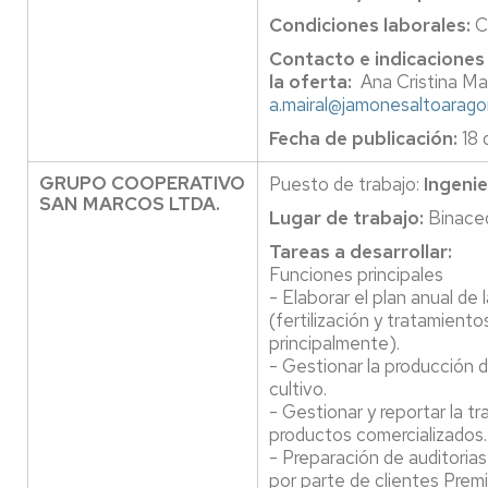
Condiciones laborales:
C
Contacto e indicaciones
la oferta:
Ana Cristina Mair
a.mairal@jamonesaltoarag
Fecha de publicación:
18 
GRUPO COOPERATIVO
Puesto de trabajo:
Ingeni
SAN MARCOS LTDA.
Lugar de trabajo:
Binace
Tareas a desarrollar:
Funciones principales
- Elaborar el plan anual de
(fertilización y tratamientos
principalmente).
- Gestionar la producción d
cultivo.
- Gestionar y reportar la tr
productos comercializados.
- Preparación de auditorias,
por parte de clientes Prem