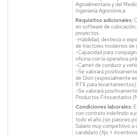
Agroalimentaria y del Medi
Ingeniería Agronómica
Requisitos adicionales:
C
en software de cubicación,
proyectos.
-Habilidad, destreza o expe
de tractores modernos de 
-Capacidad para compagina
oficina con la operativa pr
-Carnet de conducir y vehíc
-Se valorará positivamente:
de Dron (especialmente e
RTK para levantamientos).
-Se valorará positivamente
Productos Fitosanitarios (N
Condiciones laborales:
Es
con contrato indefinido a 
todo el año (sin parones p
Salario muy competitivo a c
candidato (fijo + incentivo