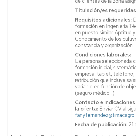
de clientes de la zona asig
Titulación/es requeridas
Requisitos adicionales:
D
formación en Ingeniería Téc
en puesto similar. Aptitud y
Conocimiento de los cultiv
constancia y organización.
Condiciones laborales:
La persona seleccionada c
formación inicial, sistemáti
empresa, tablet, teléfono, 
retribución que incluye salar
variable en función de obje
(seguro médico...).
Contacto e indicaciones
la oferta:
Enviar CV al sig
fany.fernandez@timacagro.
Fecha de publicación:
21 