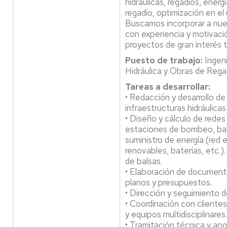
hidráulicas, regadíos, energ
regadío, optimización en el 
Buscamos incorporar a nues
con experiencia y motivació
proyectos de gran interés 
Puesto de trabajo:
Ingeni
Hidráulica y Obras de Rega
Tareas a desarrollar:
• Redacción y desarrollo d
infraestructuras hidráulicas
• Diseño y cálculo de redes
estaciones de bombeo, bal
suministro de energía (red 
renovables, baterías, etc.).
de balsas.
• Elaboración de document
planos y presupuestos.
• Dirección y seguimiento d
• Coordinación con clientes
y equipos multidisciplinares.
• Tramitación técnica y apo