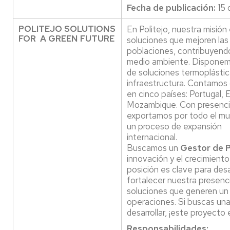
Fecha de publicación:
15 
POLITEJO SOLUTIONS
En Politejo, nuestra misión 
FOR A GREEN FUTURE
soluciones que mejoren las
poblaciones, contribuyendo
medio ambiente. Disponem
de soluciones termoplástic
infraestructura. Contamos 
en cinco países: Portugal, 
Mozambique. Con presencia
exportamos por todo el m
un proceso de expansión
internacional.
Buscamos un
Gestor de 
innovación y el crecimiento 
posición es clave para desa
fortalecer nuestra presenci
soluciones que generen un 
operaciones. Si buscas una
desarrollar, ¡este proyecto e
Responsabilidades: