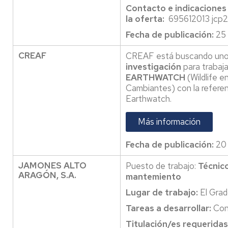
Contacto e indicaciones
la oferta:
695612013 jcp
Fecha de publicación:
25 
CREAF
CREAF está buscando uno 
investigación
para trabaja
EARTHWATCH
(Wildlife e
Cambiantes) con la referen
Earthwatch.
Más información
Fecha de publicación:
20 
JAMONES ALTO
Puesto de trabajo:
Técnico
ARAGÓN, S.A.
mantemiento
Lugar de trabajo:
El Gra
Tareas a desarrollar:
Con
Titulación/es requeridas