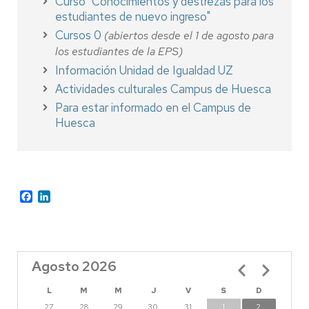
Curso "Conocimientos y destrezas para los
estudiantes de nuevo ingreso"
Cursos 0
(abiertos desde el 1 de agosto para
los estudiantes de la EPS)
Información Unidad de Igualdad UZ
Actividades culturales Campus de Huesca
Para estar informado en el Campus de
Huesca
Facebook
LinkedIn
Agosto 2026
Paginación
L
M
M
J
V
S
D
27
28
29
30
31
1
2