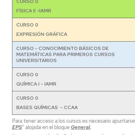
CURSO 0
Trabajos
Fin
FÍSICA II -IAMR
de
Estudios
CURSO 0
Homologación
EXPRESIÓN GRÁFICA
títulos
extranjeros
CURSO - CONOCIMIENTO BÁSICOS DE
MATEMÁTICAS PARA PRIMEROS CURSOS
UNIVERSITARIOS
CURSO 0
QUÍMICA I - IAMR
CURSO 0
BASES QUÍMICAS - CCAA
Para tener acceso a los cursos es necesario apuntarse a
EPS
” alojada en el bloque
General
.