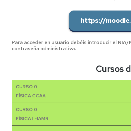
Normativa
Visitas
la
propia
y
EPS
prácticas
en
https://moodle.
de
centros
Prevención
campo
y
seguridad
Proyección
UZ
Proyectos
social
Para acceder en usuario debéis introducir el NIA/
de
contraseña administrativa.
Innovación
Semana
Cultural
Estudiantes
San
Cursos d
visitantes
Alberto
Prácticas
CURSO 0
externas
FÍSICA CCAA
Reconocimiento
y
CURSO 0
transferencia
de
FÍSICA I -IAMR
créditos