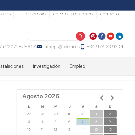
Secundario
French
DIRECTORIO
CORREO ELECTRÓNICO
CONTACTO
Buscar
 s/n 22071 HUESCA
infoeps@unizar.es
+34 974 23 93 01
nstalaciones
Investigación
Empleo
Líneas
Bolsa
de
de
investigación
trabajo
Agosto 2026
Paginación
PDI
EPS
Doctorandos
L
M
M
J
V
S
D
27
28
29
30
31
1
2
Grupos
de
3
4
5
6
7
8
9
Investigación
10
11
12
13
14
15
16
EPS