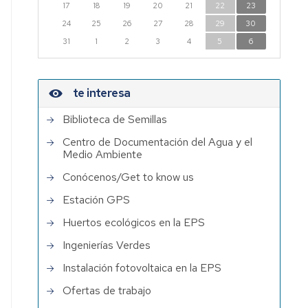
17
18
19
20
21
22
23
Institutos
24
25
26
27
28
29
30
de
31
1
2
3
4
5
6
Investigación
con
participación
te interesa
de
PDI
Biblioteca de Semillas
EPS
Centro de Documentación del Agua y el
Medio Ambiente
Conócenos/Get to know us
Estación GPS
Huertos ecológicos en la EPS
Ingenierías Verdes
Instalación fotovoltaica en la EPS
Ofertas de trabajo