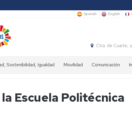
Spanish
English
Ctra. de Cuarte,
ad, Sostenibilidad, Igualdad
Movilidad
Comunicación
I
ad
Estudiantes
IN
 la Escuela Politécnica
nibilidad
Estudiantes
OUT
dad
Personal
universitario
(Staff)