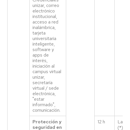
unizar, correo
electrónico
institucional,
acceso a red
inalámbrica,
tarjeta
universitaria
inteligente,
software y
apps de
interés,
iniciación al
campus virtual
unizar,
secretaría
virtual / sede
electrónica,
"estar
informado",
comunicación.
Protección y
12 h
Labora
seguridad en
(*)