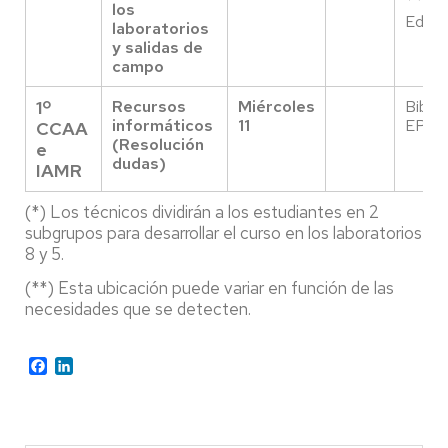
los
Edific
laboratorios
y salidas de
campo
1º
Recursos
Miércoles
Biblio
informáticos
11
EPS
CCAA
(Resolución
e
dudas)
IAMR
(*) Los técnicos dividirán a los estudiantes en 2
subgrupos para desarrollar el curso en los laboratorios
8 y 5.
(**) Esta ubicación puede variar en función de las
necesidades que se detecten.
Facebook
LinkedIn