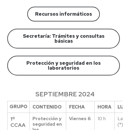
Recursos informáticos
Secretaría: Trámites y consultas
básicas
Protección y seguridad en los
laboratorios
SEPTIEMBRE 2024
GRUPO
CONTENIDO
FECHA
HORA
LUG
1º
Protección y
Viernes 6
10 h
Labor
seguridad en
(*)
CCAA
los