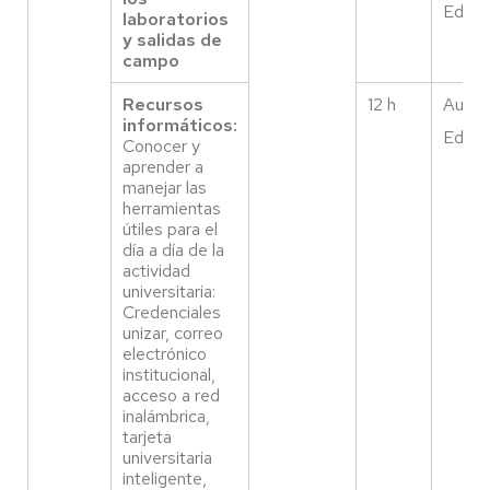
Edific
laboratorios
y salidas de
campo
Recursos
12 h
Aula 
informáticos:
Edific
Conocer y
aprender a
manejar las
herramientas
útiles para el
día a día de la
actividad
universitaria:
Credenciales
unizar, correo
electrónico
institucional,
acceso a red
inalámbrica,
tarjeta
universitaria
inteligente,