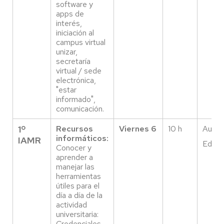
software y
apps de
interés,
iniciación al
campus virtual
unizar,
secretaría
virtual / sede
electrónica,
"estar
informado",
comunicación.
1º
Recursos
Viernes 6
10 h
Aula 
informáticos:
IAMR
Edific
Conocer y
aprender a
manejar las
herramientas
útiles para el
día a día de la
actividad
universitaria:
Credenciales