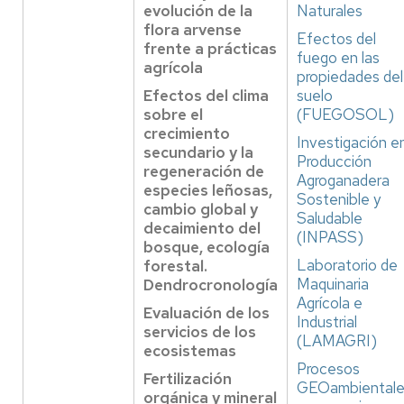
evolución de la
Naturales
flora arvense
Efectos del
frente a prácticas
fuego en las
agrícola
propiedades del
Efectos del clima
suelo
sobre el
(FUEGOSOL)
crecimiento
Investigación e
secundario y la
Producción
regeneración de
Agroganadera
especies leñosas,
Sostenible y
cambio global y
Saludable
decaimiento del
(INPASS)
bosque, ecología
Laboratorio de
forestal.
Maquinaria
Dendrocronología
Agrícola e
Evaluación de los
Industrial
servicios de los
(LAMAGRI)
ecosistemas
Procesos
Fertilización
GEOambientale
orgánica y mineral