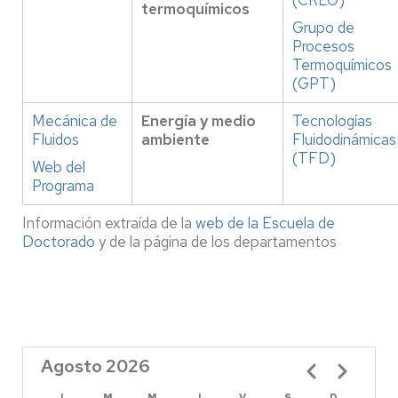
(CREG)
termoquímicos
Grupo de
Procesos
Termoquímicos
(GPT)
Mecánica de
Energía y medio
Tecnologías
Fluidos
ambiente
Fluidodinámicas
(TFD)
Web del
Programa
Información extraída de la
web de la Escuela de
Doctorado
y de la página de los departamentos
Agosto 2026
Paginación
L
M
M
J
V
S
D