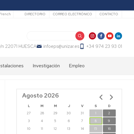
Secundario
French
DIRECTORIO
CORREO ELECTRÓNICO
CONTACTO
Buscar
 s/n 22071 HUESCA
infoeps@unizar.es
+34 974 23 93 01
nstalaciones
Investigación
Empleo
Líneas
Bolsa
de
de
investigación
trabajo
Agosto 2026
Paginación
PDI
EPS
Doctorandos
L
M
M
J
V
S
D
27
28
29
30
31
1
2
Grupos
de
3
4
5
6
7
8
9
Investigación
10
11
12
13
14
15
16
EPS