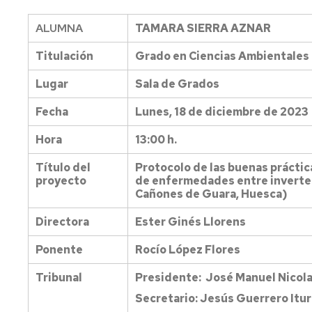
Normativa
Visitas
la
propia
y
EPS
ALUMNA
TAMARA SIERRA AZNAR
prácticas
en
de
centros
Prevención
Titulación
Grado en Ciencias Ambientales
campo
y
seguridad
Proyección
Lugar
Sala de Grados
UZ
Proyectos
social
de
Fecha
Lunes, 18 de diciembre de 2023
Innovación
Semana
Cultural
Hora
13:00 h.
Estudiantes
San
visitantes
Alberto
Título del
Protocolo de las buenas práctica
proyecto
de enfermedades entre inverteb
Prácticas
Cañones de Guara, Huesca)
externas
Directora
Ester Ginés Llorens
Reconocimiento
y
Ponente
Rocío López Flores
transferencia
de
Tribunal
Presidente: José Manuel Nicola
créditos
Secretario: Jesús Guerrero Itu