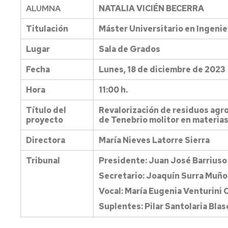
ALUMNA
NATALIA VICIÉN BECERRA
ecológicos
Programa
Organización
Equipo
de
Titulación
Máster Universitario en Ingeni
de
Orientación
Jornadas
Dirección
Universitaria
de
Situación
Lugar
Sala de Grados
Ciencia
geográfica
y
Órganos
Normas
Fecha
Lunes, 18 de diciembre de 2023
Tecnología
de
de
Cómo
representación
Permanencia
llegar
Hora
11:00 h.
en
Jornada
la
de
Departamentos
Información
Título del
Revalorización de residuos agro
UZ
puertas
universitarios
EPS
proyecto
de Tenebrio molitor en materias 
abiertas
Normativa
Áreas
Conócenos
Directora
María Nieves Latorre Sierra
de
Miércoles
Técnica,
evaluación
a
de
La
Tribunal
Presidente: Juan José Barrius
en
las
Gestión
EPS
la
12
y
en
Secretario: Joaquín Surra Muño
UZ
de
las
Vocal: María Eugenia Venturini 
Administración
Premios
redes
y
Normativa
sociales
Suplentes: Pilar Santolaria Blas
Servicios
académica
Presentación
de