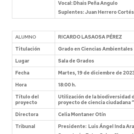
Trabajos
Vocal: Dhais Peña Angulo
Fin
Suplentes: Juan Herrero Cortés
de
Estudios
Homologación
ALUMNO
RICARDO LASAOSA PÉREZ
títulos
extranjeros
Titulación
Grado en Ciencias Ambientales
Lugar
Sala de Grados
Fecha
Martes, 19 de diciembre de 202
Hora
18:00 h.
Título del
Utilización de la biodiversidad
proyecto
proyecto de ciencia ciudadana 
Directora
Celia Montaner Otín
Tribunal
Presidente: Luis Ángel Inda A