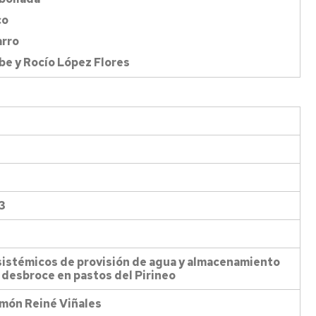
co
arro
be y Rocío López Flores
3
osistémicos de provisión de agua y almacenamiento
 desbroce en pastos del Pirineo
amón Reiné Viñales