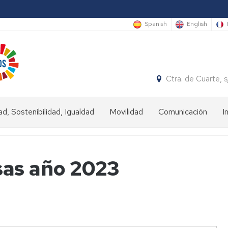
Spanish
English
Ctra. de Cuarte,
ad, Sostenibilidad, Igualdad
Movilidad
Comunicación
I
ad
Estudiantes
IN
sas año 2023
nibilidad
Estudiantes
OUT
dad
Personal
universitario
(Staff)