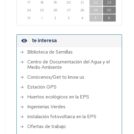
17
18
19
20
21
22
23
Institutos
24
25
26
27
28
29
30
de
31
1
2
3
4
5
6
Investigación
con
participación
te interesa
de
PDI
Biblioteca de Semillas
EPS
Centro de Documentación del Agua y el
Medio Ambiente
Conócenos/Get to know us
Estación GPS
Huertos ecológicos en la EPS
Ingenierías Verdes
Instalación fotovoltaica en la EPS
Ofertas de trabajo