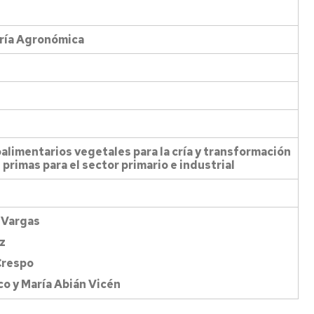
Más
información
ería Agronómica
alimentarios vegetales para la cría y transformación
primas para el sector primario e industrial
o Vargas
z
Crespo
co y María Abián Vicén