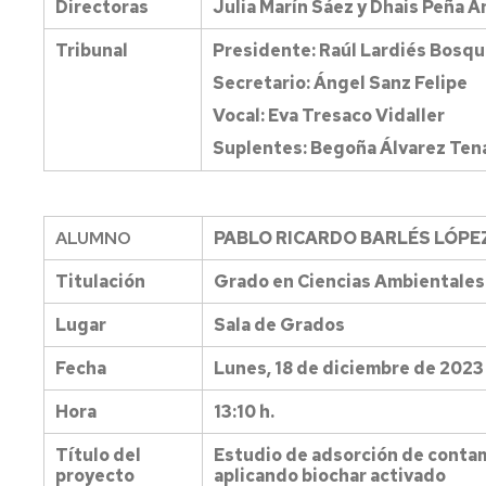
Directoras
Julia Marín Sáez y Dhais Peña 
Tribunal
Presidente: Raúl Lardiés Bosq
Secretario: Ángel Sanz Felipe
Vocal: Eva Tresaco Vidaller
Suplentes: Begoña Álvarez Ten
ALUMNO
PABLO RICARDO BARLÉS LÓPE
Titulación
Grado en Ciencias Ambientales
Lugar
Sala de Grados
Fecha
Lunes, 18 de diciembre de 2023
Hora
13:10 h.
Título del
Estudio de adsorción de conta
proyecto
aplicando biochar activado