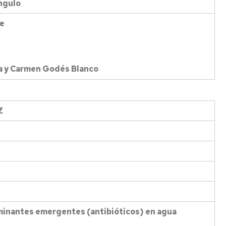
Angulo
ue
a y Carmen Godés Blanco
Z
minantes emergentes (antibióticos) en agua