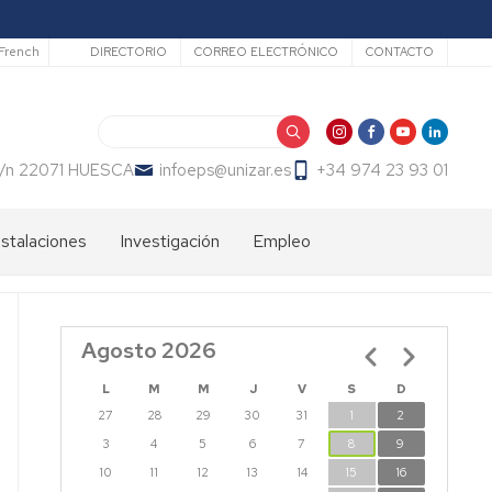
Secundario
French
DIRECTORIO
CORREO ELECTRÓNICO
CONTACTO
Buscar
 s/n 22071 HUESCA
infoeps@unizar.es
+34 974 23 93 01
nstalaciones
Investigación
Empleo
Líneas
Bolsa
de
de
investigación
trabajo
Agosto 2026
Paginación
PDI
EPS
Doctorandos
L
M
M
J
V
S
D
27
28
29
30
31
1
2
Grupos
de
3
4
5
6
7
8
9
Investigación
10
11
12
13
14
15
16
EPS