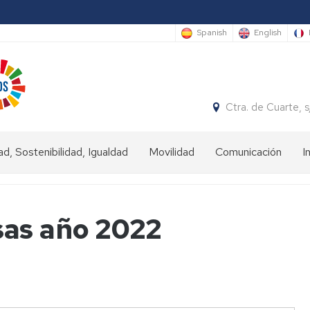
Spanish
English
Ctra. de Cuarte,
ad, Sostenibilidad, Igualdad
Movilidad
Comunicación
I
ad
Estudiantes
IN
sas año 2022
nibilidad
Estudiantes
OUT
dad
Personal
universitario
(Staff)