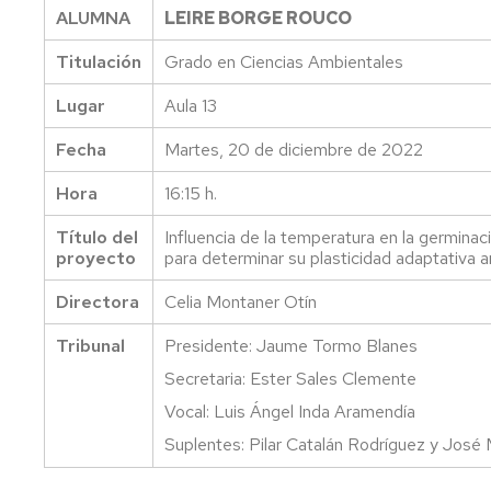
ALUMNA
LEIRE BORGE ROUCO
ecológicos
Programa
Organización
Equipo
de
Titulación
Grado en Ciencias Ambientales
de
Orientación
Jornadas
Dirección
Universitaria
de
Situación
Lugar
Aula 13
Ciencia
geográfica
y
Órganos
Normas
Fecha
Martes, 20 de diciembre de 2022
Tecnología
de
de
Cómo
representación
Permanencia
llegar
Hora
16:15 h.
en
Jornada
la
de
Departamentos
Información
Título del
Influencia de la temperatura en la germin
UZ
puertas
universitarios
EPS
proyecto
para determinar su plasticidad adaptativa 
abiertas
Normativa
Áreas
Conócenos
Directora
Celia Montaner Otín
de
Miércoles
Técnica,
evaluación
a
de
La
Tribunal
Presidente: Jaume Tormo Blanes
en
las
Gestión
EPS
la
12
y
en
Secretaria: Ester Sales Clemente
UZ
de
las
Vocal: Luis Ángel Inda Aramendía
Administración
Premios
redes
y
Normativa
sociales
Suplentes: Pilar Catalán Rodríguez y José 
Servicios
académica
Presentación
de