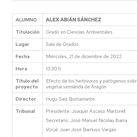
Trabajos
Fin
de
ALUMNO
ALEX ABIÁN SÁNCHEZ
Estudios
Titulación
Grado en Ciencias Ambientales
Homologación
títulos
Lugar
Sala de Grados
extranjeros
Fecha
Miércoles, 21 de diciembre de 2022
Hora
13:30 h.
Título del
Efecto de los herbívoros y patógenos sobr
proyecto
vegetal semiárida de Aragón
Director
Hugo Saiz Bustamante
Tribunal
Presidente: Joaquín Ascaso Martorell
Secretario: José Manuel Nicolau Ibarra
Vocal: Juan José Barriuso Vargas