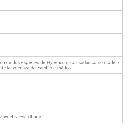
Más
información
ación de dos especies de Hypericum sp. usadas como modelo
ante la amenaza del cambio climático
Manuel Nicolau Ibarra