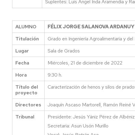
Suplentes: Luis Ángel Inda Aramendia y R
ALUMNO
FÉLIX JORGE SALANOVA ARDANUY
Titulación
Grado en Ingeniería Agroalimentaria y del
Lugar
Sala de Grados
Fecha
Miércoles, 21 de diciembre de 2022
Hora
9:30 h.
Título del
Caracterización de henos y silos de prados
proyecto
Directores
Joaquín Ascaso Martorell, Ramón Reiné V
Tribunal
Presidente: Jesús Yániz Pérez de Albéniz
Secretaria: Asun Usón Murillo
Vocal: Jesús Betrán Aso