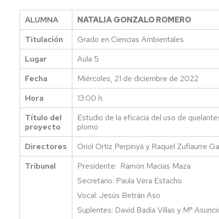
Normativa
Visitas
la
propia
y
EPS
ALUMNA
NATALIA GONZALO ROMERO
prácticas
en
de
centros
Prevención
Titulación
Grado en Ciencias Ambientales
campo
y
seguridad
Proyección
Lugar
Aula 5
UZ
Proyectos
social
de
Fecha
Miércoles, 21 de diciembre de 2022
Innovación
Semana
Cultural
Hora
13:00 h.
Estudiantes
San
visitantes
Alberto
Título del
Estudio de la eficacia del uso de quelant
proyecto
plomo
Prácticas
externas
Directores
Oriol Ortiz Perpinyá y Raquel Zufiaurre Ga
Reconocimiento
Tribunal
Presidente: Ramón Macías Maza
y
Secretario: Paula Vera Estacho
transferencia
de
Vocal: Jesús Betrán Aso
créditos
Suplentes: David Badía Villas y Mª Asunci