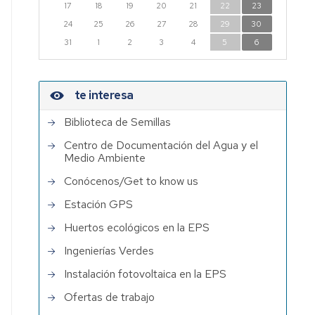
17
18
19
20
21
22
23
Institutos
24
25
26
27
28
29
30
de
31
1
2
3
4
5
6
Investigación
con
participación
te interesa
de
PDI
Biblioteca de Semillas
EPS
Centro de Documentación del Agua y el
Medio Ambiente
Conócenos/Get to know us
Estación GPS
Huertos ecológicos en la EPS
Ingenierías Verdes
Instalación fotovoltaica en la EPS
Ofertas de trabajo