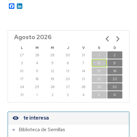
Facebook
LinkedIn
Agosto 2026
Paginación
L
M
M
J
V
S
D
27
28
29
30
31
1
2
3
4
5
6
7
8
9
10
11
12
13
14
15
16
17
18
19
20
21
22
23
24
25
26
27
28
29
30
31
1
2
3
4
5
6
te interesa
Biblioteca de Semillas