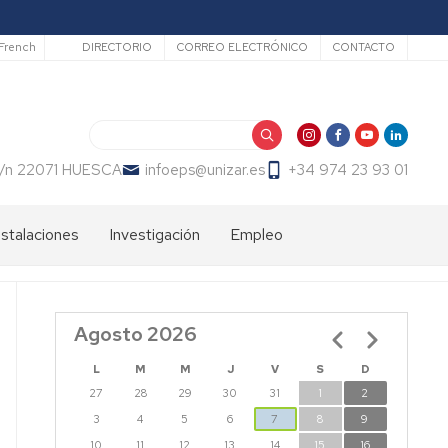
Secundario
French
DIRECTORIO
CORREO ELECTRÓNICO
CONTACTO
Buscar
 s/n 22071 HUESCA
infoeps@unizar.es
+34 974 23 93 01
nstalaciones
Investigación
Empleo
Líneas
Bolsa
de
de
investigación
trabajo
Agosto 2026
Paginación
PDI
EPS
Doctorandos
L
M
M
J
V
S
D
27
28
29
30
31
1
2
Grupos
de
3
4
5
6
7
8
9
Investigación
10
11
12
13
14
15
16