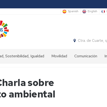
Spanish
English
Ctra. de Cuarte,
ad, Sostenibilidad, Igualdad
Movilidad
Comunicación
I
ad
Estudiantes
IN
Charla sobre
nibilidad
Estudiantes
OUT
to ambiental
dad
Personal
universitario
(Staff)