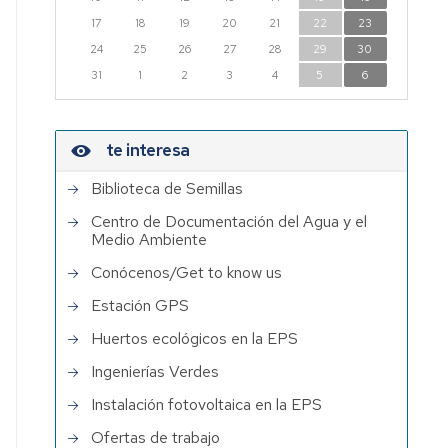
EPS
17
18
19
20
21
22
23
Institutos
24
25
26
27
28
29
30
de
31
1
2
3
4
5
6
Investigación
con
participación
te interesa
de
PDI
Biblioteca de Semillas
EPS
Centro de Documentación del Agua y el
Medio Ambiente
Conócenos/Get to know us
Estación GPS
Huertos ecológicos en la EPS
Ingenierías Verdes
Instalación fotovoltaica en la EPS
Ofertas de trabajo