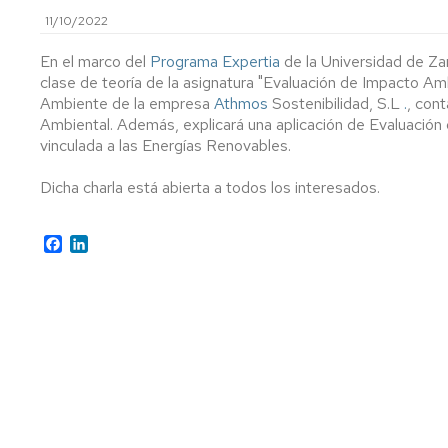
Historia
Huertos
11/10/2022
ecológicos
Programa
Organización
Equipo
de
En el marco del
Programa
Expertia
de la Universidad de Zar
de
Orientación
Jornadas
clase de teoría de la asignatura "Evaluación de Impacto Am
Dirección
Universitaria
de
Situación
Ambiente de la empresa
Athmos
Sostenibilidad, S.L
.
, con
Ciencia
geográfica
Ambiental. Además, explicará una aplicación de Evaluación
y
Órganos
Normas
vinculada a las Energías Renovables.
Tecnología
de
de
Cómo
representación
Permanencia
llegar
Dicha charla está abierta a todos los interesados.
en
Jornada
la
de
Departamentos
Información
UZ
puertas
universitarios
EPS
Facebook
LinkedIn
abiertas
Normativa
Áreas
Conócenos
de
Miércoles
Técnica,
evaluación
a
de
La
en
las
Gestión
EPS
la
12
y
en
UZ
de
las
Administración
Premios
redes
y
Normativa
sociales
Servicios
académica
Presentación