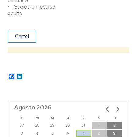
climático
• Suelos: un recurso
oculto
Cartel
Facebook
LinkedIn
Agosto 2026
Paginación
L
M
M
J
V
S
D
27
28
29
30
31
1
2
3
4
5
6
7
8
9