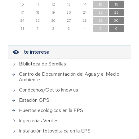
10
11
12
13
14
15
16
17
18
19
20
21
22
23
24
25
26
27
28
29
30
31
1
2
3
4
5
6
te interesa
Biblioteca de Semillas
Centro de Documentación del Agua y el Medio
Ambiente
Conócenos/Get to know us
Estación GPS
Huertos ecológicos en la EPS
Ingenierías Verdes
Instalación fotovoltaica en la EPS