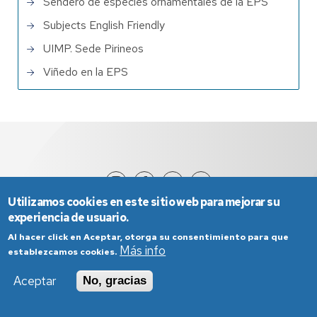
Sendero de especies ornamentales de la EPS
Subjects English Friendly
UIMP. Sede Pirineos
Viñedo en la EPS
Utilizamos cookies en este sitio web para mejorar su
experiencia de usuario.
Al hacer click en Aceptar, otorga su consentimiento para que
Más info
establezcamos cookies.
Aceptar
No, gracias
Aviso Legal
Condiciones generales de uso
Política de Privacidad
Política de Cookies
Política de Accesibilidad