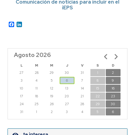
Comunicación de noticias para incluir en el
iEPS
Facebook
LinkedIn
Agosto 2026
Paginación
L
M
M
J
V
S
D
27
28
29
30
31
1
2
3
4
5
6
7
8
9
10
11
12
13
14
15
16
17
18
19
20
21
22
23
24
25
26
27
28
29
30
31
1
2
3
4
5
6
te interesa