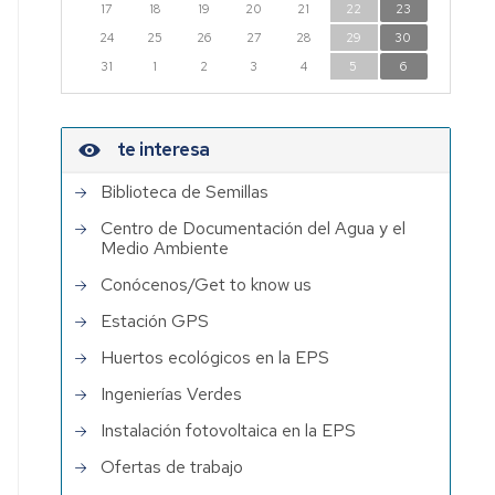
17
18
19
20
21
22
23
Institutos
24
25
26
27
28
29
30
de
31
1
2
3
4
5
6
Investigación
con
participación
te interesa
de
PDI
Biblioteca de Semillas
EPS
Centro de Documentación del Agua y el
Medio Ambiente
Conócenos/Get to know us
Estación GPS
Huertos ecológicos en la EPS
Ingenierías Verdes
Instalación fotovoltaica en la EPS
Ofertas de trabajo