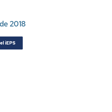
Más
información
 de 2018
el iEPS