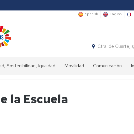
Spanish
English
Ctra. de Cuarte,
ad, Sostenibilidad, Igualdad
Movilidad
Comunicación
I
ad
Estudiantes
IN
e la Escuela
nibilidad
Estudiantes
OUT
dad
Personal
universitario
(Staff)