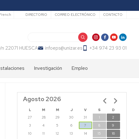
Secundario
French
DIRECTORIO
CORREO ELECTRÓNICO
CONTACTO
Buscar
 s/n 22071 HUESCA
infoeps@unizar.es
+34 974 23 93 01
nstalaciones
Investigación
Empleo
Líneas
Bolsa
de
de
investigación
trabajo
Agosto 2026
Paginación
PDI
EPS
Doctorandos
L
M
M
J
V
S
D
27
28
29
30
31
1
2
Grupos
de
3
4
5
6
7
8
9
Investigación
10
11
12
13
14
15
16
EPS