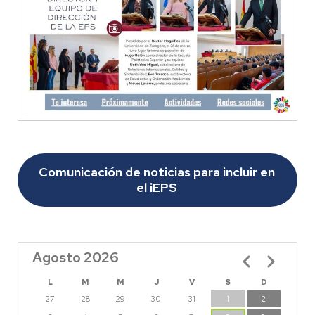
Comunicación de noticias para incluir en
el iEPS
Agosto 2026
Paginación
L
M
M
J
V
S
D
27
28
29
30
31
1
2