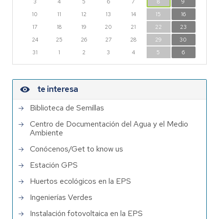
3
4
5
6
7
8
9
10
11
12
13
14
15
16
17
18
19
20
21
22
23
24
25
26
27
28
29
30
31
1
2
3
4
5
6
te interesa
Biblioteca de Semillas
Centro de Documentación del Agua y el Medio
Ambiente
Conócenos/Get to know us
Estación GPS
Huertos ecológicos en la EPS
Ingenierías Verdes
Instalación fotovoltaica en la EPS