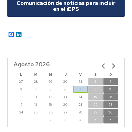
Comunicación de noticias para incluir
en el iEPS
Facebook
LinkedIn
Agosto 2026
Paginación
L
M
M
J
V
S
D
27
28
29
30
31
1
2
3
4
5
6
7
8
9
10
11
12
13
14
15
16
17
18
19
20
21
22
23
24
25
26
27
28
29
30
31
1
2
3
4
5
6