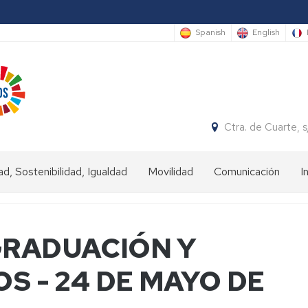
Spanish
English
Ctra. de Cuarte,
ad, Sostenibilidad, Igualdad
Movilidad
Comunicación
I
ad
Estudiantes
IN
GRADUACIÓN Y
nibilidad
Estudiantes
OUT
S - 24 DE MAYO DE
dad
Personal
universitario