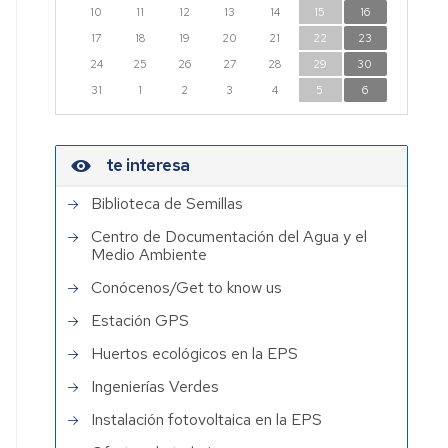
Investigación
10
11
12
13
14
15
16
EPS
17
18
19
20
21
22
23
Institutos
24
25
26
27
28
29
30
de
31
1
2
3
4
5
6
Investigación
con
participación
te interesa
de
PDI
Biblioteca de Semillas
EPS
Centro de Documentación del Agua y el
Medio Ambiente
Conócenos/Get to know us
Estación GPS
Huertos ecológicos en la EPS
Ingenierías Verdes
Instalación fotovoltaica en la EPS