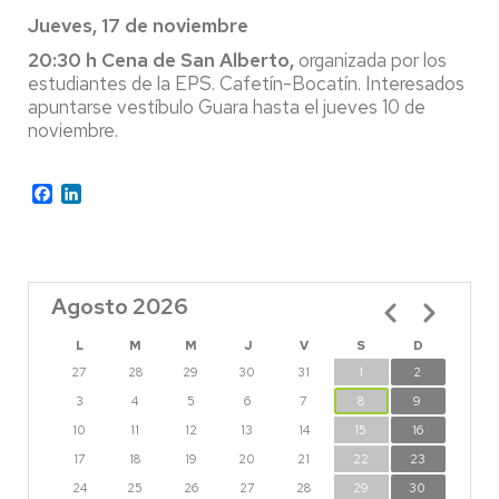
Jueves, 17 de noviembre
20:30 h Cena de San Alberto,
organizada por los
estudiantes de la EPS. Cafetín-Bocatín. Interesados
apuntarse vestíbulo Guara hasta el jueves 10 de
noviembre.
Facebook
LinkedIn
Agosto 2026
Paginación
L
M
M
J
V
S
D
27
28
29
30
31
1
2
3
4
5
6
7
8
9
10
11
12
13
14
15
16
17
18
19
20
21
22
23
24
25
26
27
28
29
30