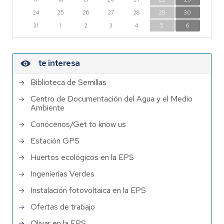
24
25
26
27
28
29
30
31
1
2
3
4
5
6
te interesa
Biblioteca de Semillas
Centro de Documentación del Agua y el Medio
Ambiente
Conócenos/Get to know us
Estación GPS
Huertos ecológicos en la EPS
Ingenierías Verdes
Instalación fotovoltaica en la EPS
Ofertas de trabajo
Olivar en la EPS