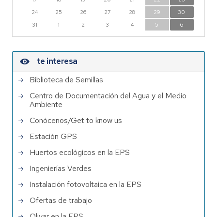
24
25
26
27
28
29
30
31
1
2
3
4
5
6
te interesa
Biblioteca de Semillas
Centro de Documentación del Agua y el Medio
Ambiente
Conócenos/Get to know us
Estación GPS
Huertos ecológicos en la EPS
Ingenierías Verdes
Instalación fotovoltaica en la EPS
Ofertas de trabajo
Olivar en la EPS