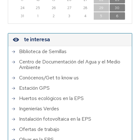
24
25
26
27
28
29
30
31
1
2
3
4
5
6
te interesa
Biblioteca de Semillas
Centro de Documentación del Agua y el Medio
Ambiente
Conócenos/Get to know us
Estación GPS
Huertos ecológicos en la EPS
Ingenierías Verdes
Instalación fotovoltaica en la EPS
Ofertas de trabajo
Olivar en la EPS