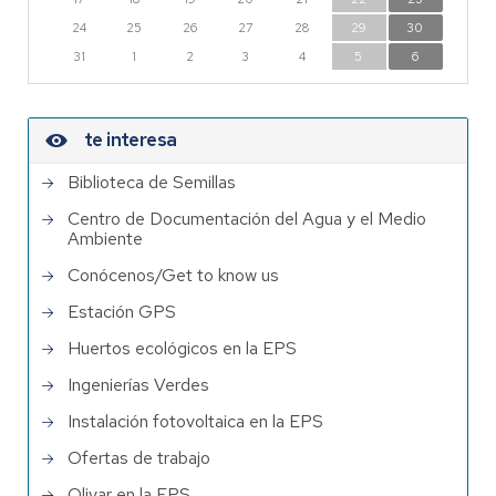
24
25
26
27
28
29
30
31
1
2
3
4
5
6
te interesa
Biblioteca de Semillas
Centro de Documentación del Agua y el Medio
Ambiente
Conócenos/Get to know us
Estación GPS
Huertos ecológicos en la EPS
Ingenierías Verdes
Instalación fotovoltaica en la EPS
Ofertas de trabajo
Olivar en la EPS