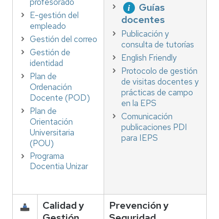
profesorado
Guías
E-gestión del
docentes
empleado
Publicación y
Gestión del correo
consulta de tutorías
Gestión de
English Friendly
identidad
Protocolo de gestión
Plan de
de visitas docentes y
Ordenación
prácticas de campo
Docente (POD)
en la EPS
Plan de
Comunicación
Orientación
publicaciones PDI
Universitaria
para IEPS
(POU)
Programa
Docentia Unizar
Calidad y
Prevención y
Gestión
Seguridad