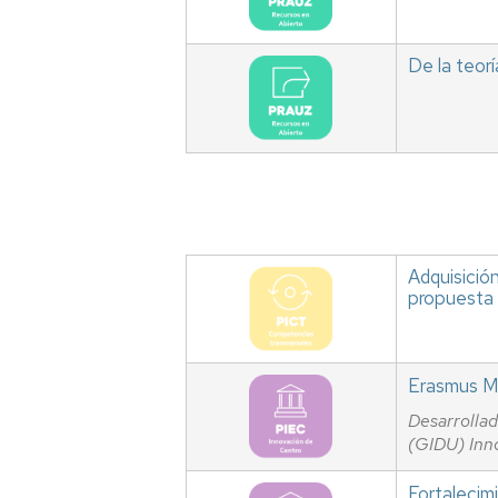
De la teorí
Adquisició
propuesta 
Erasmus Ma
Desarrollad
(GIDU) In
Fortalecim