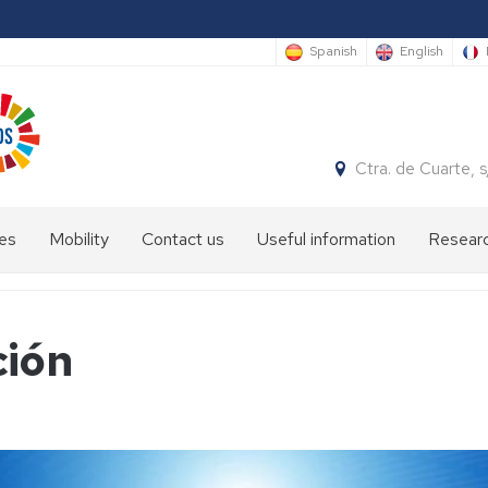
Spanish
English
Ctra. de Cuarte,
es
Mobility
Contact us
Useful information
Researc
Info
sheet
ción
International
students
Academic
staff