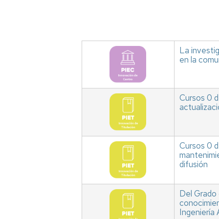
La investig
en la comun
Cursos 0 d
actualizac
Cursos 0 de
mantenimie
difusión
Del Grado 
conocimien
Ingeniería