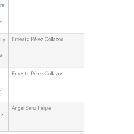
ral
ia
Ernesto Pérez Collazos
a y
ia
Ernesto Pérez Collazos
ia
Ángel Sanz Felipe
os