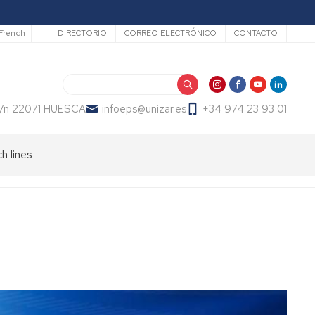
Secundario
French
DIRECTORIO
CORREO ELECTRÓNICO
CONTACTO
Search
 s/n 22071 HUESCA
infoeps@unizar.es
+34 974 23 93 01
h lines