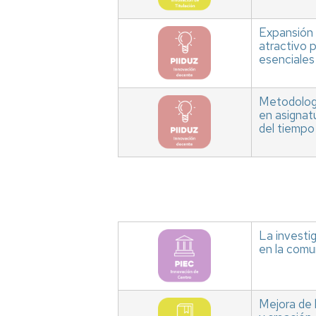
Expansión 
atractivo 
esenciales
Metodologí
en asignatu
del tiempo
La investig
en la comun
Mejora de 