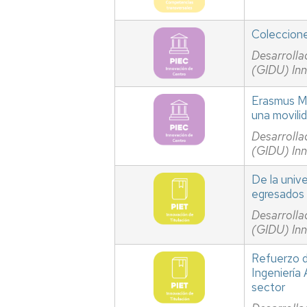
Coleccione
Desarrolla
(GIDU) In
Erasmus Ma
una movili
Desarrolla
(GIDU) In
De la unive
egresados 
Desarrolla
(GIDU) In
Refuerzo de
Ingeniería
sector