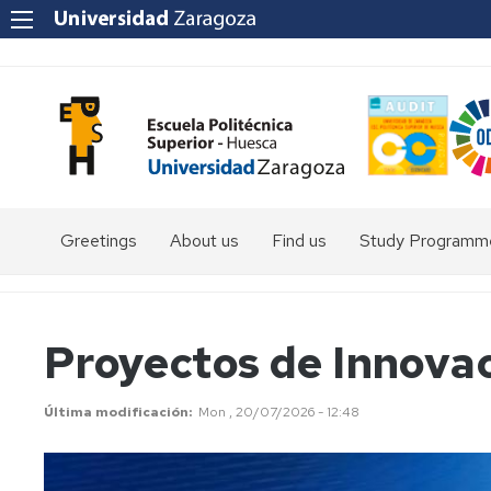
Greetings
About us
Find us
Study Programm
Degree
in
Environmental
Proyectos de Innova
Sciences
Degree
Última modificación
Mon , 20/07/2026 - 12:48
in
Rural
and
Agri-