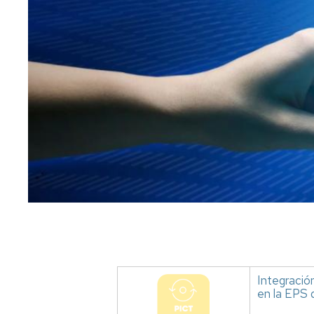
Food
Engineering
Master
in
Agricultural
Engineering
PhD
Studies
Subjects
English
Friendly
Private
studies
Course
Integració
catalogue
en la EPS