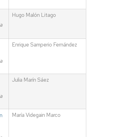
Hugo Malón Litago
ia
Enrique Samperio Fernández
ia
Julia Marín Sáez
ia
María Videgain Marco
en