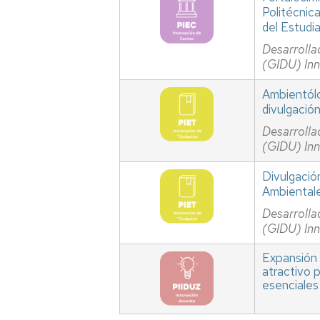
Politécnica
del Estudi
Desarrolla
(GIDU) In
Ambientólo
divulgació
Desarrolla
(GIDU) In
Divulgació
Ambientale
Desarrolla
(GIDU) In
Expansión 
atractivo 
esenciales