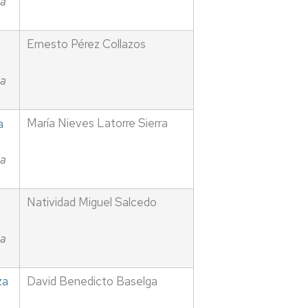
ia
Ernesto Pérez Collazos
ia
María Nieves Latorre Sierra
a
ia
Natividad Miguel Salcedo
ia
za
David Benedicto Baselga