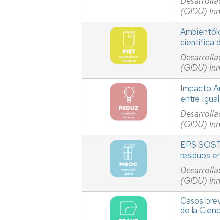
Desarrolla
(GIDU) In
Ambientólo
científica
Desarrolla
(GIDU) In
Impacto Am
entre Igua
Desarrolla
(GIDU) In
EPS SOSTEN
residuos e
Desarrolla
(GIDU) In
Casos brev
de la Cienc