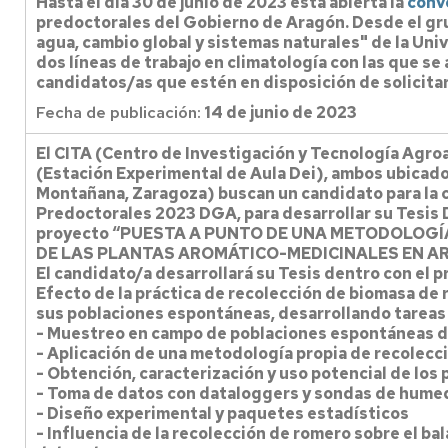
Hasta el día 30 de junio de 2023 está abierta la
conv
predoctorales del Gobierno de Aragón. Desde el gru
agua, cambio global y sistemas naturales" de la Uni
dos líneas de trabajo en climatología con las que se
candidatos/as que estén en disposición de solicita
Fecha de publicación:
14 de junio de 2023
El CITA (Centro de Investigación y Tecnología Agro
(Estación Experimental de Aula Dei), ambos ubicado
Montañana, Zaragoza) buscan un candidato para la 
Predoctorales 2023 DGA, para desarrollar su Tesis 
proyecto “PUESTA A PUNTO DE UNA METODOLOG
DE LAS PLANTAS AROMÁTICO-MEDICINALES EN A
El candidato/a desarrollará su Tesis dentro con el pr
Efecto de la práctica de recolección de biomasa de
sus poblaciones espontáneas, desarrollando tareas
- Muestreo en campo de poblaciones espontáneas d
- Aplicación de una metodología propia de recolecci
- Obtención, caracterización y uso potencial de los
- Toma de datos con dataloggers y sondas de hume
- Diseño experimental y paquetes estadísticos
- Influencia de la recolección de romero sobre el ba