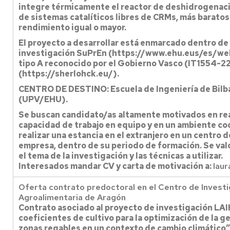
integre térmicamente el reactor de deshidrogenaci
de sistemas catalíticos libres de CRMs, más baratos
rendimiento igual o mayor.
El proyecto a desarrollar está enmarcado dentro de 
investigación SuPrEn (https://www.ehu.eus/es/we
tipo A reconocido por el Gobierno Vasco (IT1554-2
(https://sherlohck.eu/).
CENTRO DE DESTINO: Escuela de Ingeniería de Bilba
(UPV/EHU).
Se buscan candidato/as altamente motivados en reali
capacidad de trabajo en equipo y en un ambiente coo
realizar una estancia en el extranjero en un centro 
empresa, dentro de su periodo de formación. Se valo
el tema de la investigación y las técnicas a utilizar.
Interesados mandar CV y carta de motivación a:
lau
Oferta contrato predoctoral en el Centro de Investi
Agroalimentaria de Aragón
Contrato asociado al proyecto de investigación LAIK
coeficientes de cultivo para la optimización de la 
zonas regables en un contexto de cambio climático”