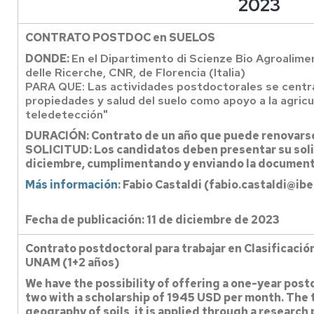
2023
CONTRATO POSTDOC en SUELOS
DONDE:
En el Dipartimento di Scienze Bio Agroalimen
delle Ricerche, CNR, de Florencia (Italia)
PARA QUE: Las actividades postdoctorales se centrar
propiedades y salud del suelo como apoyo a la agric
teledetección"
DURACIÓN: Contrato de un año que puede renovar
SOLICITUD: Los candidatos deben presentar su soli
diciembre, cumplimentando y enviando la document
Más información
: Fabio Castaldi (fabio.castaldi@ibe
Fecha de publicación: 11 de diciembre de 2023
Contrato postdoctoral para trabajar en Clasificació
UNAM (1+2 años)
We have the possibility of offering a one-year post
two with a scholarship of 1945 USD per month. The t
geography of soils, it is applied through a research 