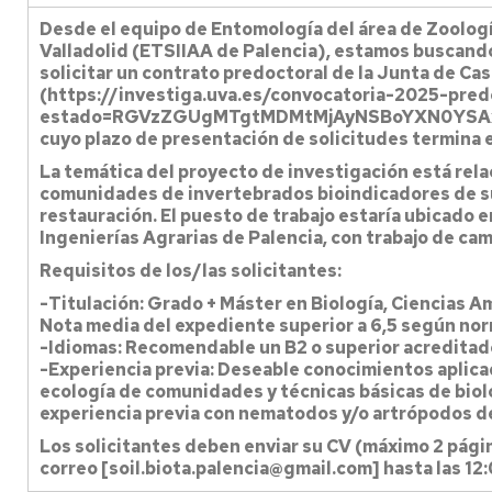
Desde el equipo de Entomología del área de Zoologí
Valladolid (ETSIIAA de Palencia), estamos buscand
solicitar un contrato predoctoral de la Junta de Cas
(https://investiga.uva.es/convocatoria-2025-pred
estado=RGVzZGUgMTgtMDMtMjAyNSBoYXN0YSAx
cuyo plazo de presentación de solicitudes termina 
La temática del proyecto de investigación está rela
comunidades de invertebrados bioindicadores de s
restauración. El puesto de trabajo estaría ubicado e
Ingenierías Agrarias de Palencia, con trabajo de cam
Requisitos de los/las solicitantes:
-Titulación: Grado + Máster en Biología, Ciencias Am
Nota media del expediente superior a 6,5 según nor
-Idiomas: Recomendable un B2 o superior acreditado
-Experiencia previa: Deseable conocimientos aplic
ecología de comunidades y técnicas básicas de biolo
experiencia previa con nematodos y/o artrópodos de
Los solicitantes deben enviar su CV (máximo 2 págin
correo [soil.biota.palencia@gmail.com] hasta las 12: