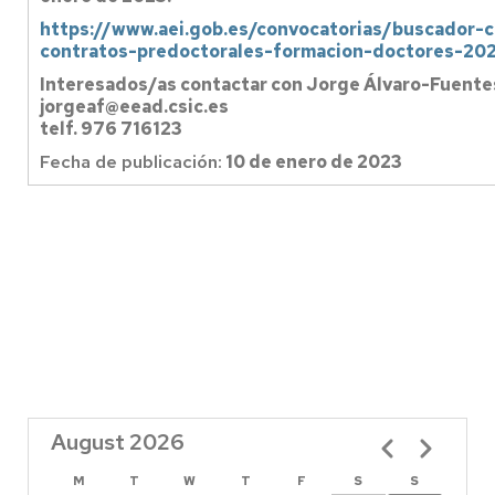
https://www.aei.gob.es/convocatorias/buscador-
contratos-predoctorales-formacion-doctores-20
Interesados/as contactar con Jorge Álvaro-Fuente
jorgeaf@eead.csic.es
telf. 976 716123
Fecha de publicación:
10 de enero de 2023
August 2026
Pagination
M
T
W
T
F
S
S