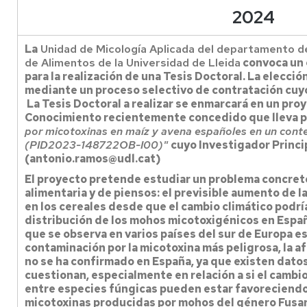
2024
La
Unidad de Micología Aplicada del departamento de 
de Alimentos de la Universidad de Lleida
convoca un 
para la realización de una Tesis Doctoral. La elecció
mediante un proceso selectivo de contratación cuyo 
La Tesis Doctoral a realizar se enmarcará en un pr
Conocimiento recientemente concedido que lleva p
por micotoxinas en maíz y avena españoles en un cont
(PID2023-148722OB-I00)"
cuyo Investigador Princ
(antonio.ramos@udl.cat)
El proyecto pretende estudiar un problema concreto
alimentaria y de piensos: el previsible aumento de 
en los cereales desde que el cambio climático podrí
distribución de los mohos micotoxigénicos en Espa
que se observa en varios países del sur de Europa e
contaminación por la micotoxina más peligrosa, la af
no se ha confirmado en España, ya que existen datos
cuestionan, especialmente en relación a si el cambi
entre especies fúngicas pueden estar favoreciendo
micotoxinas producidas por mohos del género Fusa