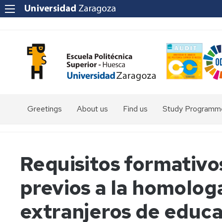
Greetings
About us
Find us
Study Programm
Degree
in
Environmental
Requisitos formativ
Sciences
previos a la homologa
Degree
in
Rural
extranjeros de educa
and
Agri-