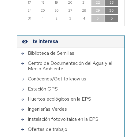
17
18
19
20
21
22
23
24
25
26
27
28
29
30
31
1
2
3
4
5
6
te interesa
Biblioteca de Semillas
Centro de Documentación del Agua y el
Medio Ambiente
Conócenos/Get to know us
Estación GPS
Huertos ecológicos en la EPS
Ingenierías Verdes
Instalación fotovoltaica en la EPS
Ofertas de trabajo