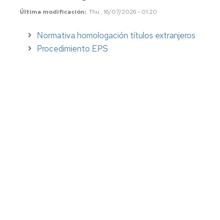
Food
Última modificación
Thu , 16/07/2026 - 01:20
Engineering
Normativa homologación títulos extranjeros
Master
in
Procedimiento EPS
Agricultural
Engineering
PhD
Studies
Subjects
English
Friendly
Private
studies
Course
catalogue