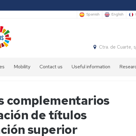
Spanish
English
Ctra. de Cuarte,
es
Mobility
Contact us
Useful information
Researc
Info
sheet
os complementarios
International
students
ción de títulos
Academic
staff
ción superior