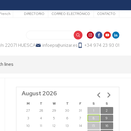
Secundario
French
DIRECTORIO
CORREO ELECTRÓNICO
CONTACTO
Search
 s/n 22071 HUESCA
infoeps@unizar.es
+34 974 23 93 01
h lines
August 2026
Pagination
M
T
W
T
F
S
S
27
28
29
30
31
1
2
3
4
5
6
7
8
9
10
11
12
13
14
15
16