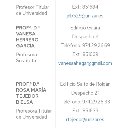
Ext.: 851684
Profesor Titular
de Universidad
jdb529@unizar.es
PROFª. D.ª
Edificio Guara
VANESA
Despacho 4
HERRERO
Teléfono: 974.29.26.69
GARCÍA
Ext.: 851669
Profesora
Sustituta
vanessahegar@gmail.com
PROF.ª D.ª
Edificio Salto de Roldán
ROSA MARÍA
Despacho 2.1
TEJEDOR
Teléfono: 974.29.26.33
BIELSA
Ext.: 851633
Profesora Titular
de Universidad
rtejedor@unizar.es