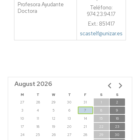
Profesora Ayudante
Teléfono:
Doctora
974.23.94.17
Ext.: 851417
scastelf@unizar.es
August 2026
Pagination
M
T
W
T
F
S
S
27
28
29
30
31
1
2
3
4
5
6
7
8
9
10
11
12
13
14
15
16
17
18
19
20
21
22
23
24
25
26
27
28
29
30