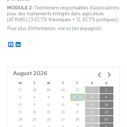
MODULE 2:
Techniciens responsables d’associations
pour des traitements intégrés dans agriculture
(ATRIAS) (3 ECTS théoriques + 12. ECTS pratiques).
Pour plus d’information, voir
ici
(en espagnol).
Facebook
LinkedIn
August 2026
Pagination
M
T
W
T
F
S
S
27
28
29
30
31
1
2
3
4
5
6
7
8
9
10
11
12
13
14
15
16
17
18
19
20
21
22
23
24
25
26
27
28
29
30
31
1
2
3
4
5
6