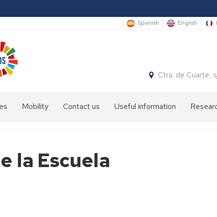
Spanish
English
Ctra. de Cuarte,
es
Mobility
Contact us
Useful information
Researc
Info
sheet
e la Escuela
International
students
Academic
staff