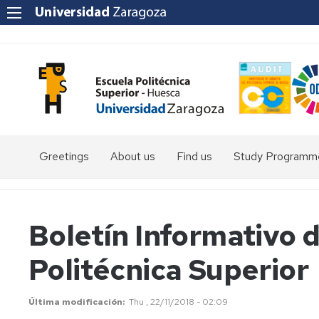
Greetings
About us
Find us
Study Programm
Degree
in
Environmental
Boletín Informativo d
Sciences
Politécnica Superior
Degree
in
Rural
and
Última modificación
Thu , 22/11/2018 - 02:09
Agri-