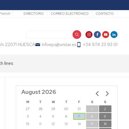
Secundario
French
DIRECTORIO
CORREO ELECTRÓNICO
CONTACTO
Search
 s/n 22071 HUESCA
infoeps@unizar.es
+34 974 23 93 01
h lines
August 2026
Pagination
M
T
W
T
F
S
S
27
28
29
30
31
1
2
3
4
5
6
7
8
9
10
11
12
13
14
15
16