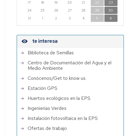
17
18
19
20
21
22
23
24
25
26
27
28
29
30
31
1
2
3
4
5
6
te interesa
Biblioteca de Semillas
Centro de Documentación del Agua y el
Medio Ambiente
Conócenos/Get to know us
Estación GPS
Huertos ecológicos en la EPS
Ingenierías Verdes
Instalación fotovoltaica en la EPS
Ofertas de trabajo