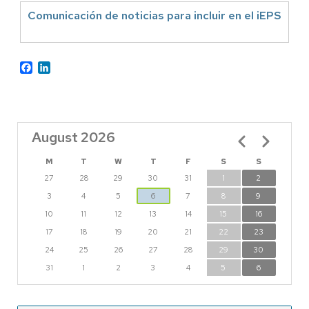
Comunicación de noticias para incluir en el iEPS
Facebook
LinkedIn
August 2026
Pagination
M
T
W
T
F
S
S
27
28
29
30
31
1
2
3
4
5
6
7
8
9
10
11
12
13
14
15
16
17
18
19
20
21
22
23
24
25
26
27
28
29
30
31
1
2
3
4
5
6