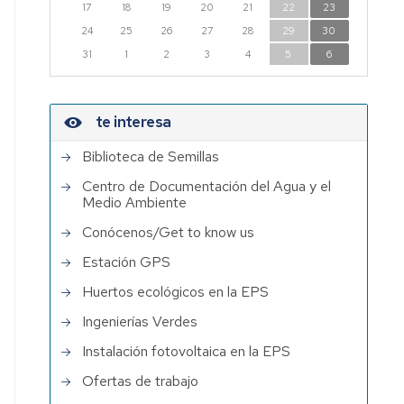
17
18
19
20
21
22
23
24
25
26
27
28
29
30
31
1
2
3
4
5
6
te interesa
Biblioteca de Semillas
Centro de Documentación del Agua y el
Medio Ambiente
Conócenos/Get to know us
Estación GPS
Huertos ecológicos en la EPS
Ingenierías Verdes
Instalación fotovoltaica en la EPS
Ofertas de trabajo