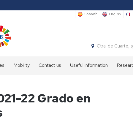
Spanish
English
Ctra. de Cuarte,
es
Mobility
Contact us
Useful information
Researc
Info
sheet
021-22 Grado en
International
students
s
Academic
staff