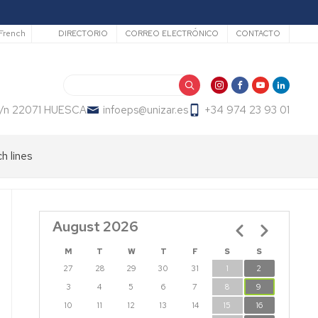
Secundario
French
DIRECTORIO
CORREO ELECTRÓNICO
CONTACTO
Search
 s/n 22071 HUESCA
infoeps@unizar.es
+34 974 23 93 01
h lines
August 2026
Pagination
M
T
W
T
F
S
S
27
28
29
30
31
1
2
3
4
5
6
7
8
9
10
11
12
13
14
15
16