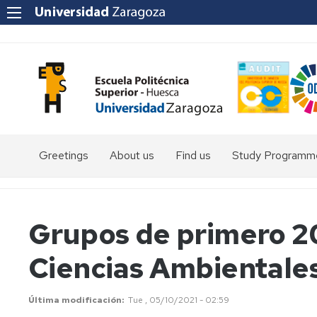
Greetings
About us
Find us
Study Programm
Degree
in
Environmental
Grupos de primero 2
Sciences
Ciencias Ambientale
Degree
in
Rural
and
Última modificación
Tue , 05/10/2021 - 02:59
Agri-