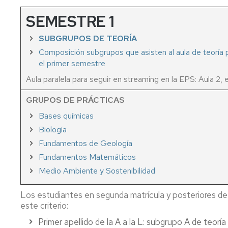
Food
SEMESTRE 1
Engineering
SUBGRUPOS DE TEORÍA
Master
in
Composición subgrupos que asisten al aula de teoría 
Agricultural
el primer semestre
Engineering
Aula paralela para seguir en streaming en la EPS: Aula 2, e
PhD
GRUPOS DE PRÁCTICAS
Studies
Bases químicas
Subjects
Biología
English
Friendly
Fundamentos de Geología
Fundamentos Matemáticos
Private
Medio Ambiente y Sostenibilidad
studies
Course
Los estudiantes en segunda matrícula y posteriores de 
catalogue
este criterio:
Primer apellido de la A a la L: subgrupo A de teoría