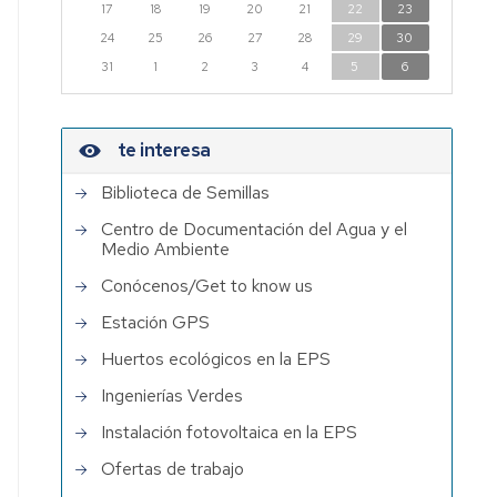
17
18
19
20
21
22
23
24
25
26
27
28
29
30
31
1
2
3
4
5
6
te interesa
Biblioteca de Semillas
Centro de Documentación del Agua y el
Medio Ambiente
Conócenos/Get to know us
Estación GPS
Huertos ecológicos en la EPS
Ingenierías Verdes
Instalación fotovoltaica en la EPS
Ofertas de trabajo