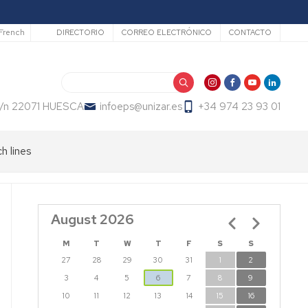
Secundario
French
DIRECTORIO
CORREO ELECTRÓNICO
CONTACTO
Search
 s/n 22071 HUESCA
infoeps@unizar.es
+34 974 23 93 01
h lines
August 2026
Pagination
M
T
W
T
F
S
S
27
28
29
30
31
1
2
3
4
5
6
7
8
9
10
11
12
13
14
15
16