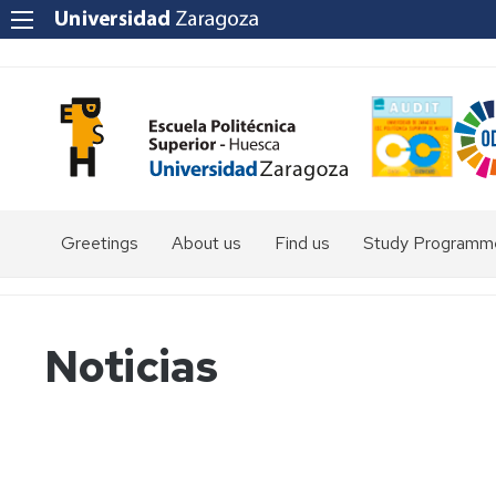
Greetings
About us
Find us
Study Programm
Degree
in
Environmental
Noticias
Sciences
Degree
in
Rural
and
Agri-