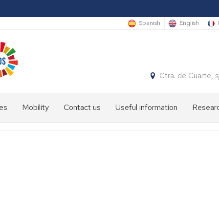
Spanish
English
Ctra. de Cuarte,
es
Mobility
Contact us
Useful information
Researc
Info
sheet
International
students
Academic
staff