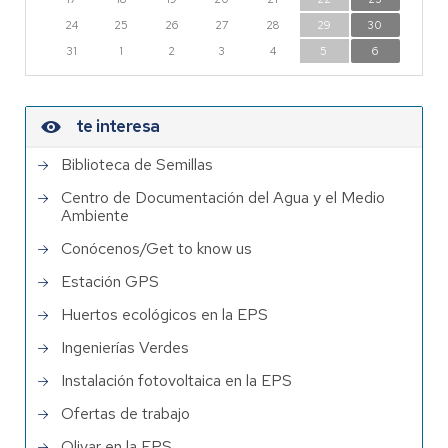
24
25
26
27
28
29
30
31
1
2
3
4
5
6
te interesa
Biblioteca de Semillas
Centro de Documentación del Agua y el Medio
Ambiente
Conócenos/Get to know us
Estación GPS
Huertos ecológicos en la EPS
Ingenierías Verdes
Instalación fotovoltaica en la EPS
Ofertas de trabajo
Olivar en la EPS