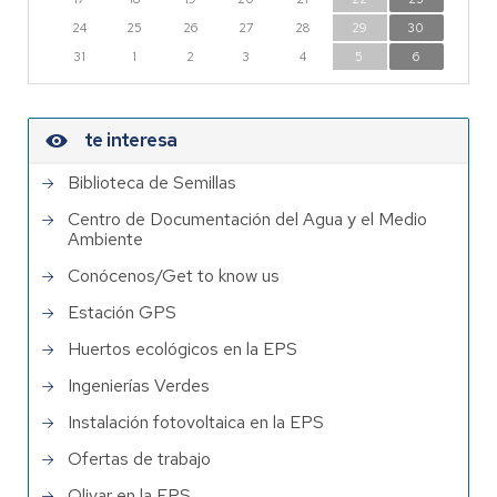
24
25
26
27
28
29
30
31
1
2
3
4
5
6
te interesa
Biblioteca de Semillas
Centro de Documentación del Agua y el Medio
Ambiente
Conócenos/Get to know us
Estación GPS
Huertos ecológicos en la EPS
Ingenierías Verdes
Instalación fotovoltaica en la EPS
Ofertas de trabajo
Olivar en la EPS