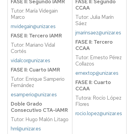
FASE II: Segundo IAMR
FASE II: Segundo
CCAA
Tutor: María Videgain
Marco
Tutor: Julia Marín
Sáez
mvidegain@unizar.es
jmarinsaez@unizar.es
FASE II: Tercero IAMR
FASE II: Tercero
Tutor: Mariano Vidal
CCAA
Cortés
Tutor: Ernesto Pérez
vidalcor@unizar.es
Collazos
FASE II: Cuarto IAMR
ernextop@unizar.es
Tutor: Enrique Samperio
FASE II: Cuarto
Fernández
CCAA
esamperio@unizar.es
Tutora: Rocío López
Doble Grado
Flores
Consecutivo CTA-IAMR
rocio.lopez@unizar.es
Tutor: Hugo Malón Litago
hml@unizar.es