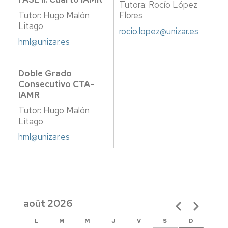
Tutora: Rocío López
Tutor: Hugo Malón
Flores
Litago
rocio.lopez@unizar.es
hml@unizar.es
Doble Grado
Consecutivo CTA-
IAMR
Tutor: Hugo Malón
Litago
hml@unizar.es
août 2026
Pagination
L
M
M
J
V
S
D