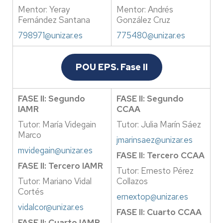
Mentor: Yeray
Mentor: Andrés
Fernández Santana
González Cruz
798971@unizar.es
775480@unizar.es
POU EPS. Fase II
FASE II: Segundo
FASE II: Segundo
IAMR
CCAA
Tutor: María Videgain
Tutor: Julia Marín Sáez
Marco
jmarinsaez@unizar.es
mvidegain@unizar.es
FASE II: Tercero CCAA
FASE II: Tercero IAMR
Tutor: Ernesto Pérez
Tutor: Mariano Vidal
Collazos
Cortés
ernextop@unizar.es
vidalcor@unizar.es
FASE II: Cuarto CCAA
FASE II: Cuarto IAMR