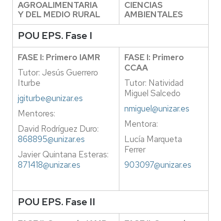
AGROALIMENTARIA
CIENCIAS
Y DEL MEDIO RURAL
AMBIENTALES
POU EPS. Fase I
FASE I: Primero IAMR
FASE I: Primero
CCAA
Tutor: Jesús Guerrero
Iturbe
Tutor: Natividad
Miguel Salcedo
jgiturbe@unizar.es
nmiguel@unizar.es
Mentores:
Mentora:
David Rodríguez Duro:
868895@unizar.es
Lucía Marqueta
Ferrer
Javier Quintana Esteras:
871418@unizar.es
903097@unizar.es
POU EPS. Fase II