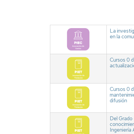
La investig
en la comun
Cursos 0 d
actualizac
Cursos 0 de
mantenimie
difusión
Del Grado 
conocimien
Ingeniería