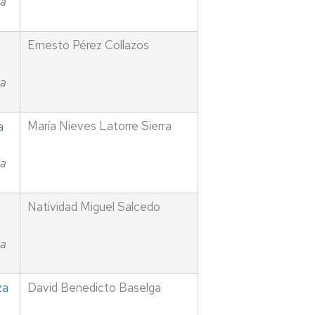
ia
Ernesto Pérez Collazos
ia
María Nieves Latorre Sierra
a
ia
Natividad Miguel Salcedo
ia
za
David Benedicto Baselga