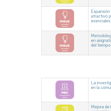
Expansión 
atractivo 
esenciales
Metodologí
en asignatu
del tiempo
La investig
en la comun
Mejora de 