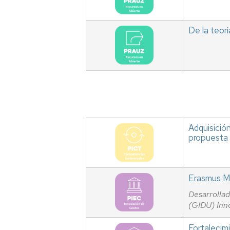
De la teorí
Adquisició
propuesta 
Erasmus Ma
Desarrollad
(GIDU) In
Fortalecim