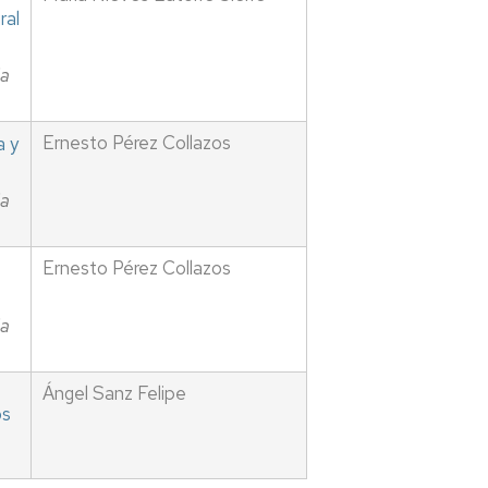
ral
ia
Ernesto Pérez Collazos
a y
ia
Ernesto Pérez Collazos
ia
Ángel Sanz Felipe
os