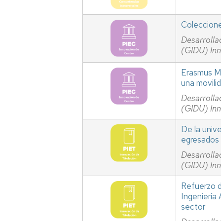
universitaire
en
Ingénierie
Coleccione
agronomique
Desarrolla
(GIDU) In
Doctorat
Erasmus Ma
Autres
una movili
études
Desarrolla
(GIDU) In
De la unive
egresados 
Desarrolla
(GIDU) In
Refuerzo de
Ingeniería
sector