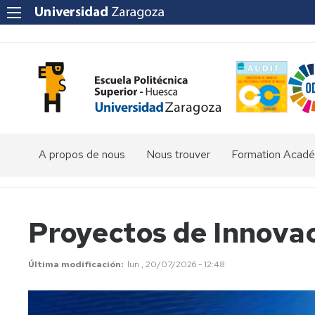
A propos de nous
Nous trouver
Formation Acad
Diplôme
en
Sciences
Proyectos de Innova
environnemental
Diplôme
Última modificación
lun , 20/07/2026 - 12:48
en
Ingénierie
agroalimentaire
et