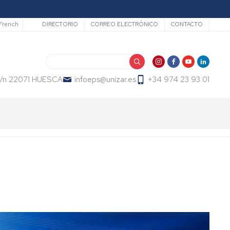
Secundario
French
DIRECTORIO
CORREO ELECTRÓNICO
CONTACTO
Buscar
 s/n 22071 HUESCA
infoeps@unizar.es
+34 974 23 93 01