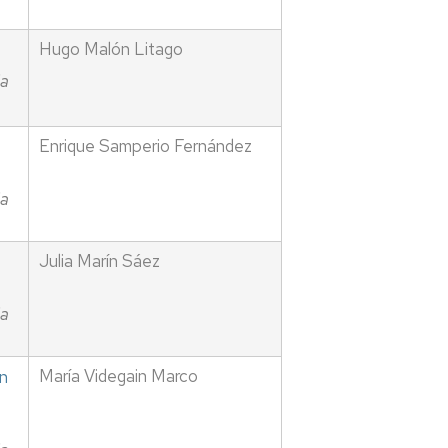
Hugo Malón Litago
ia
Enrique Samperio Fernández
ia
Julia Marín Sáez
ia
María Videgain Marco
en