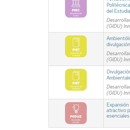
Politécnica
del Estudi
Desarrolla
(GIDU) In
Ambientólo
divulgació
Desarrolla
(GIDU) In
Divulgació
Ambientale
Desarrolla
(GIDU) In
Expansión 
atractivo 
esenciales