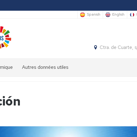
Spanish
English
Ctra. de Cuarte,
émique
Autres données utiles
ción
es