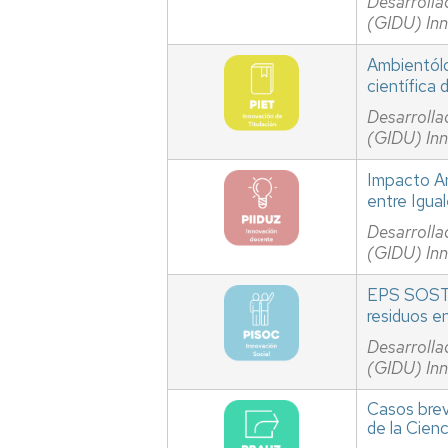
Desarrolla
(GIDU) In
Ambientólo
científica
Desarrolla
(GIDU) In
Impacto Am
entre Igua
Desarrolla
(GIDU) In
EPS SOSTEN
residuos e
Desarrolla
(GIDU) In
Casos brev
de la Cienc