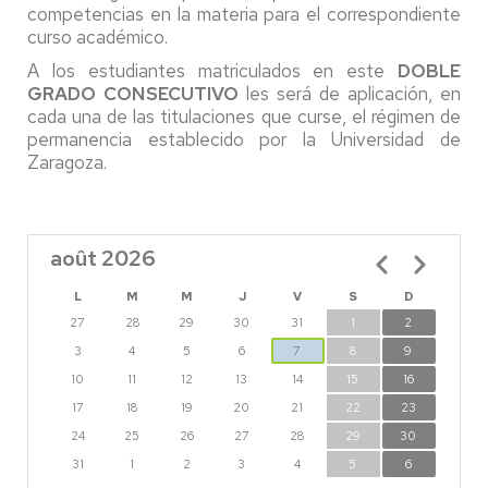
competencias en la materia para el correspondiente
curso académico.
A los estudiantes matriculados en este
DOBLE
GRADO CONSECUTIVO
les será de aplicación, en
cada una de las titulaciones que curse, el régimen de
permanencia establecido por la Universidad de
Zaragoza.
août 2026
Pagination
L
M
M
J
V
S
D
27
28
29
30
31
1
2
3
4
5
6
7
8
9
10
11
12
13
14
15
16
17
18
19
20
21
22
23
24
25
26
27
28
29
30
31
1
2
3
4
5
6