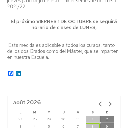
jueves) a lo largo de este primer semestre del curso
2021/22,
El próximo VIERNES 1 DE OCTUBRE se seguirá
horario de clases de LUNES,
Esta medida es aplicable a todos los cursos, tanto
de los dos Grados como del Máster, que se imparten
en nuestra Escuela.
Facebook
LinkedIn
août 2026
Pagination
L
M
M
J
V
S
D
27
28
29
30
31
1
2
3
4
5
6
7
8
9