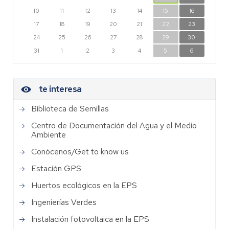
10
11
12
13
14
15
16
17
18
19
20
21
22
23
24
25
26
27
28
29
30
31
1
2
3
4
5
6
te interesa
Biblioteca de Semillas
Centro de Documentación del Agua y el Medio
Ambiente
Conócenos/Get to know us
Estación GPS
Huertos ecológicos en la EPS
Ingenierías Verdes
Instalación fotovoltaica en la EPS