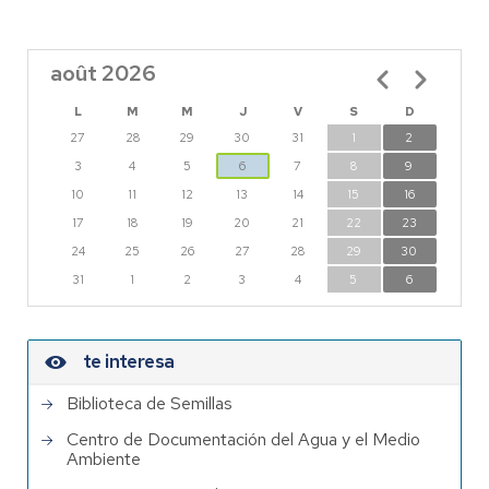
août 2026
Pagination
L
M
M
J
V
S
D
27
28
29
30
31
1
2
3
4
5
6
7
8
9
10
11
12
13
14
15
16
17
18
19
20
21
22
23
24
25
26
27
28
29
30
31
1
2
3
4
5
6
te interesa
Biblioteca de Semillas
Centro de Documentación del Agua y el Medio
Ambiente