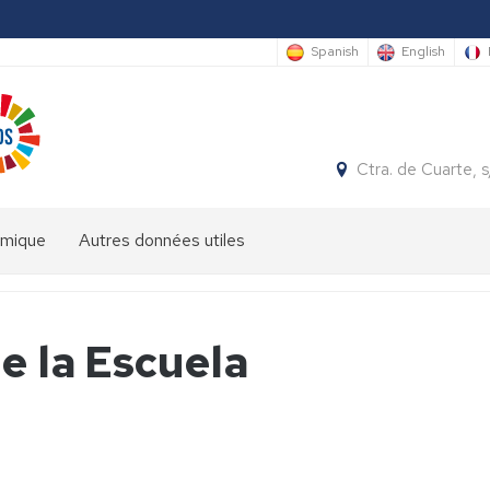
Spanish
English
Ctra. de Cuarte,
émique
Autres données utiles
e la Escuela
es