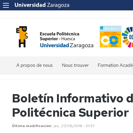
A propos de nous
Nous trouver
Formation Acad
Diplôme
en
Sciences
Boletín Informativo d
environnemental
Politécnica Superior
Diplôme
en
Ingénierie
agroalimentaire
Última modificación
jeu , 27/09/2018 - 01:57
et