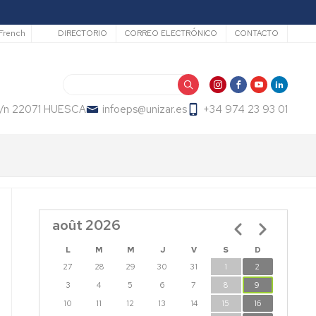
Secundario
French
DIRECTORIO
CORREO ELECTRÓNICO
CONTACTO
Buscar
 s/n 22071 HUESCA
infoeps@unizar.es
+34 974 23 93 01
août 2026
Pagination
L
M
M
J
V
S
D
27
28
29
30
31
1
2
3
4
5
6
7
8
9
10
11
12
13
14
15
16