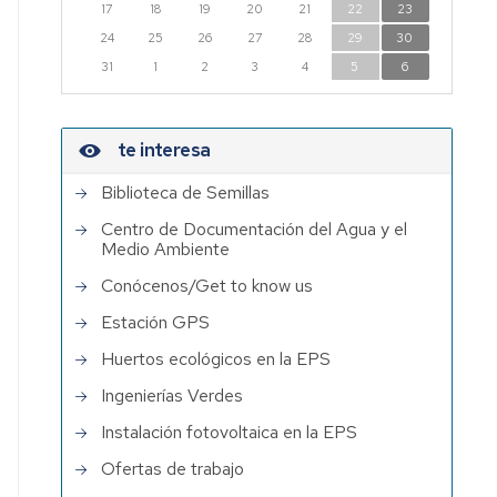
17
18
19
20
21
22
23
24
25
26
27
28
29
30
31
1
2
3
4
5
6
te interesa
Biblioteca de Semillas
Centro de Documentación del Agua y el
Medio Ambiente
Conócenos/Get to know us
Estación GPS
Huertos ecológicos en la EPS
Ingenierías Verdes
Instalación fotovoltaica en la EPS
Ofertas de trabajo