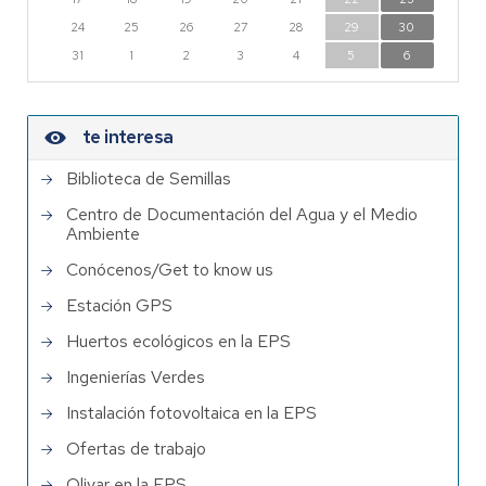
24
25
26
27
28
29
30
31
1
2
3
4
5
6
te interesa
Biblioteca de Semillas
Centro de Documentación del Agua y el Medio
Ambiente
Conócenos/Get to know us
Estación GPS
Huertos ecológicos en la EPS
Ingenierías Verdes
Instalación fotovoltaica en la EPS
Ofertas de trabajo
Olivar en la EPS