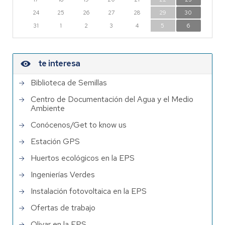
24
25
26
27
28
29
30
31
1
2
3
4
5
6
te interesa
Biblioteca de Semillas
Centro de Documentación del Agua y el Medio
Ambiente
Conócenos/Get to know us
Estación GPS
Huertos ecológicos en la EPS
Ingenierías Verdes
Instalación fotovoltaica en la EPS
Ofertas de trabajo
Olivar en la EPS