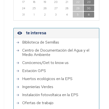
17
18
19
20
21
22
23
24
25
26
27
28
29
30
31
1
2
3
4
5
6
te interesa
Biblioteca de Semillas
Centro de Documentación del Agua y el
Medio Ambiente
Conócenos/Get to know us
Estación GPS
Huertos ecológicos en la EPS
Ingenierías Verdes
Instalación fotovoltaica en la EPS
Ofertas de trabajo