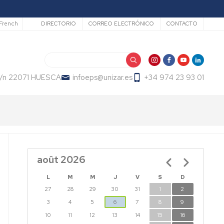
Secundario
French
DIRECTORIO
CORREO ELECTRÓNICO
CONTACTO
Buscar
 s/n 22071 HUESCA
infoeps@unizar.es
+34 974 23 93 01
août 2026
Pagination
L
M
M
J
V
S
D
27
28
29
30
31
1
2
3
4
5
6
7
8
9
10
11
12
13
14
15
16