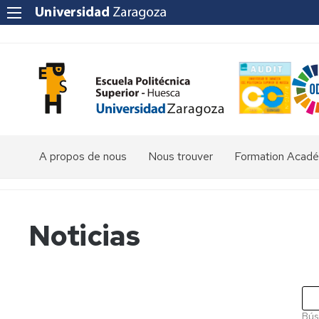
A propos de nous
Nous trouver
Formation Acad
Diplôme
en
Sciences
Noticias
environnemental
Diplôme
en
Ingénierie
agroalimentaire
et
Bús