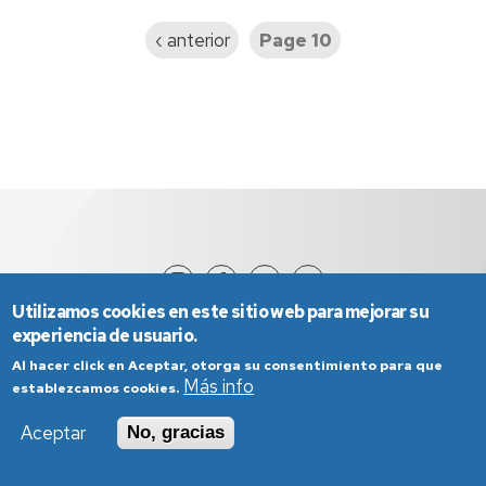
Page
‹ anterior
Page 10
précédente
Utilizamos cookies en este sitio web para mejorar su
experiencia de usuario.
Al hacer click en Aceptar, otorga su consentimiento para que
Más info
establezcamos cookies.
Aceptar
No, gracias
Aviso Legal
Condiciones generales de uso
Política de Privacidad
Política de Cookies
Política de Accesibilidad